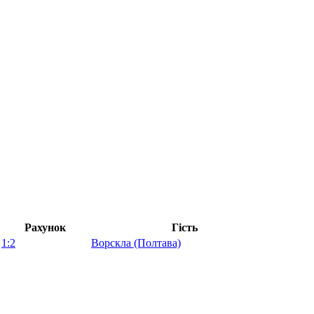
Рахунок
Гість
1:2
Ворскла (Полтава)