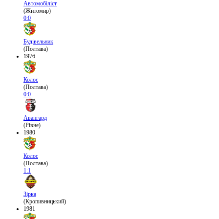
Автомобіліст
(Житомир)
0:0
Будівельник
(Полтава)
1976
Колос
(Полтава)
0:0
Авангард
(Рівне)
1980
Колос
(Полтава)
1:1
Зірка
(Кропивницький)
1981