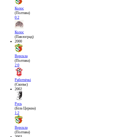
Колос
(Полтава)
0:2
Колос
(Павлоград)
2000
Ворскла
(Полтава)
2:0
Работнічкі
(Скопьє)
2002
Рось
(Біла Церква)
1:2
Ворскла
(Полтава)
2003