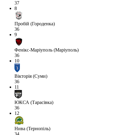
37
8
Пробій (Городенка)
36
9
Фенікс-Маріуполь (Маріуполь)
36
10
Вікторія (Суми)
36
11
ЮКСА (Тарасівка)
36
12
Нива (Тернопіль)
34