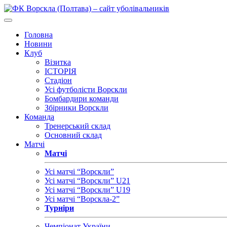
Головна
Новини
Клуб
Візитка
ІСТОРІЯ
Стадіон
Усі футболісти Ворскли
Бомбардири команди
Збірники Ворскли
Команда
Тренерський склад
Основний склад
Матчі
Матчі
Усі матчі “Ворскли”
Усі матчі “Ворскли” U21
Усі матчі “Ворскли” U19
Усі матчі “Ворскла-2”
Турніри
Чемпіонат України