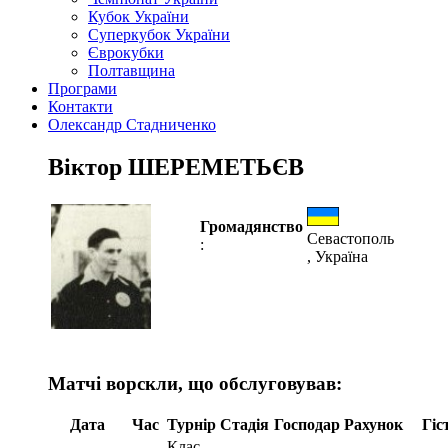
Кубок України
Суперкубок України
Єврокубки
Полтавщина
Програми
Контакти
Олександр Стадниченко
Віктор ШЕРЕМЕТЬЄВ
Громадянство
Севастополь
:
, Україна
Матчі ворскли, що обслуговував:
Дата
Час
Турнір
Стадія
Господар
Рахунок
Гіс
Клас