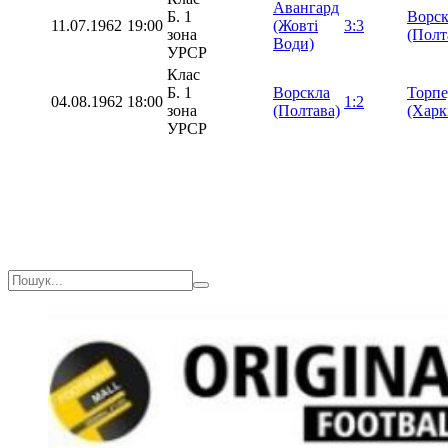
Авангард
Б. 1
Ворск
11.07.1962
19:00
(Жовті
3:3
зона
(Полт
Води)
УРСР
Клас
Б. 1
Ворскла
Торпе
04.08.1962
18:00
1:2
зона
(Полтава)
(Харк
УРСР