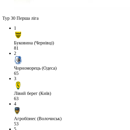
Тур 30
Перша ліга
1
Буковина (Чернівці)
81
2
Чорноморець (Одеса)
65
3
Лівий берег (Київ)
63
4
Агробізнес (Волочиськ)
53
5