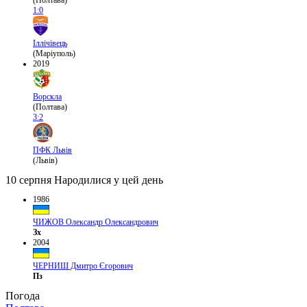
(Полтава)
1:0
Іллічівець
(Маріуполь)
2019
Ворскла
(Полтава)
3:2
ПФК Львів
(Львів)
10 серпня
Народилися у цей день
1986
ЧИЖОВ Олександр Олександрович
Зх
2004
ЧЕРНИШ Дмитро Єгорович
Пз
Погода