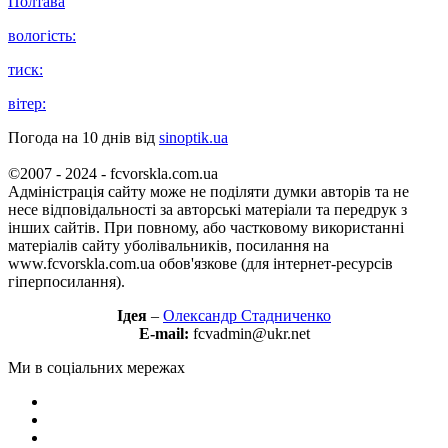
Полтава
вологість:
тиск:
вітер:
Погода на 10 днів від
sinoptik.ua
©2007 - 2024 - fcvorskla.com.ua
Адміністрація сайту може не поділяти думки авторів та не
несе відповідальності за авторські матеріали та передрук з
інших сайтів. При повному, або частковому використанні
матеріалів сайту уболівальників, посилання на
www.fcvorskla.com.ua обов'язкове (для інтернет-ресурсів
гіперпосилання).
Ідея
–
Олександр Стадниченко
E-mail:
fcvadmin@ukr.net
Ми в соціальних мережах