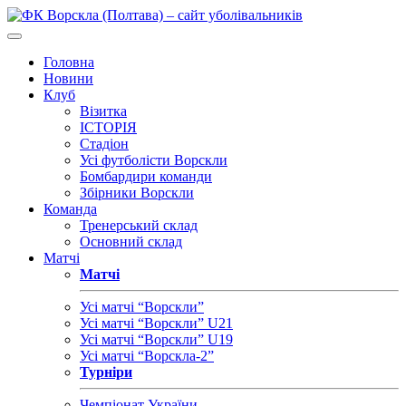
Головна
Новини
Клуб
Візитка
ІСТОРІЯ
Стадіон
Усі футболісти Ворскли
Бомбардири команди
Збірники Ворскли
Команда
Тренерський склад
Основний склад
Матчі
Матчі
Усі матчі “Ворскли”
Усі матчі “Ворскли” U21
Усі матчі “Ворскли” U19
Усі матчі “Ворскла-2”
Турніри
Чемпіонат України