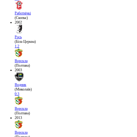
Работнічкі
(Скопьє)
2002
Рось
(Біла Церква)
1:2
Ворскла
(Полтава)
2003
Водник
(Миколаїв)
0:3
Ворскла
(Полтава)
2013
Ворскла