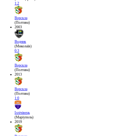
1:2
Ворскла
(Полтава)
2003
Водник
(Миколаїв)
0:3
Ворскла
(Полтава)
2013
Ворскла
(Полтава)
1:0
Іллічівець
(Маріуполь)
2019