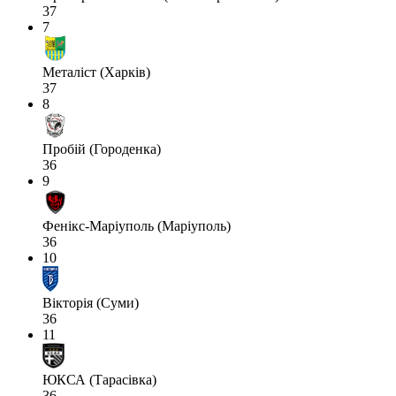
37
7
Металіст (Харків)
37
8
Пробій (Городенка)
36
9
Фенікс-Маріуполь (Маріуполь)
36
10
Вікторія (Суми)
36
11
ЮКСА (Тарасівка)
36