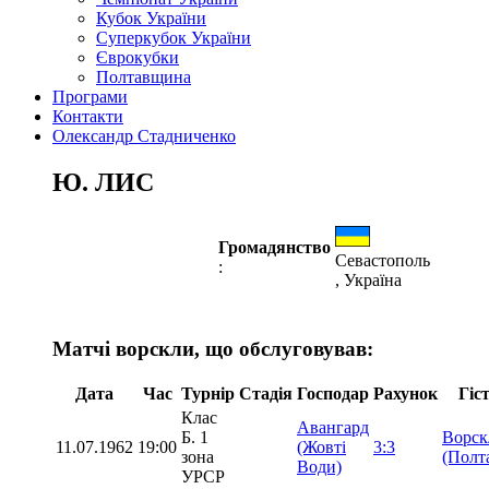
Кубок України
Суперкубок України
Єврокубки
Полтавщина
Програми
Контакти
Олександр Стадниченко
Ю. ЛИС
Громадянство
Севастополь
:
, Україна
Матчі ворскли, що обслуговував:
Дата
Час
Турнір
Стадія
Господар
Рахунок
Гіс
Клас
Авангард
Б. 1
Ворск
11.07.1962
19:00
(Жовті
3:3
зона
(Полт
Води)
УРСР