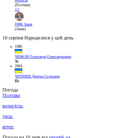
Ворскла
(Полтава)
3:2
ПФК Львів
(Львів)
10 серпня
Народилися у цей день
1986
ЧИЖОВ Олександр Олександрович
Зх
2004
ЧЕРНИШ Дмитро Єгорович
Пз
Погода
Полтава
вологість:
тиск:
вітер:
Погода на 10 днів від
sinoptik.ua