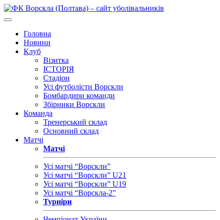
Головна
Новини
Клуб
Візитка
ІСТОРІЯ
Стадіон
Усі футболісти Ворскли
Бомбардири команди
Збірники Ворскли
Команда
Тренерський склад
Основний склад
Матчі
Матчі
Усі матчі “Ворскли”
Усі матчі “Ворскли” U21
Усі матчі “Ворскли” U19
Усі матчі “Ворскла-2”
Турніри
Чемпіонат України