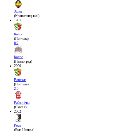
Зірка
(Кропивницький)
1981
Колос
(Полтава)
0:2
Колос
(Павлоград)
2000
Ворскла
(Полтава)
2:0
Работнічкі
(Скопьє)
2002
Рось
(Біла Церква)