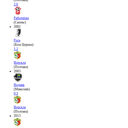
(Полтава)
2:0
Работнічкі
(Скопьє)
2002
Рось
(Біла Церква)
1:2
Ворскла
(Полтава)
2003
Водник
(Миколаїв)
0:3
Ворскла
(Полтава)
2013