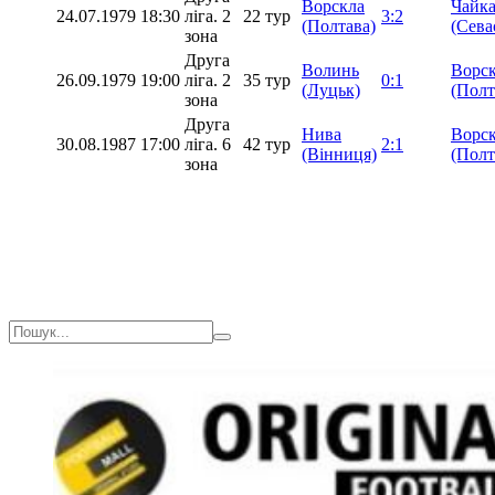
Ворскла
Чайк
24.07.1979
18:30
ліга. 2
22 тур
3:2
(Полтава)
(Сева
зона
Друга
Волинь
Ворс
26.09.1979
19:00
ліга. 2
35 тур
0:1
(Луцьк)
(Полт
зона
Друга
Нива
Ворс
30.08.1987
17:00
ліга. 6
42 тур
2:1
(Вінниця)
(Полт
зона