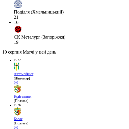
Поділля (Хмельницький)
21
16
СК Металург (Запоріжжя)
19
10 серпня
Матчі у цей день
1972
Автомобіліст
(Житомир)
0:0
Будівельник
(Полтава)
1976
Колос
(Полтава)
0:0