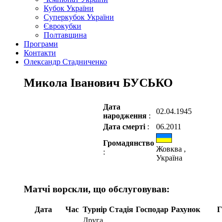
Кубок України
Суперкубок України
Єврокубки
Полтавщина
Програми
Контакти
Олександр Стадниченко
Микола Іванович БУСЬКО
Дата
02.04.1945
народження
:
Дата смерті
:
06.2011
Громадянство
Жовква ,
:
Україна
Матчі ворскли, що обслуговував:
Дата
Час
Турнір
Стадія
Господар
Рахунок
Г
Друга