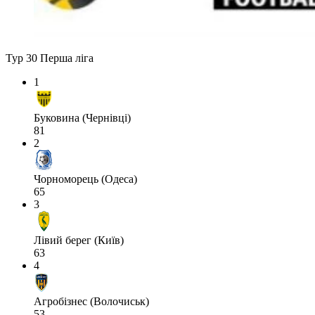
Тур 30
Перша ліга
1
Буковина (Чернівці)
81
2
Чорноморець (Одеса)
65
3
Лівий берег (Київ)
63
4
Агробізнес (Волочиськ)
53