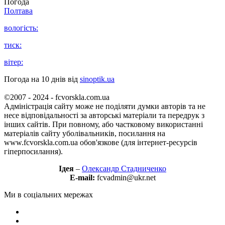
Погода
Полтава
вологість:
тиск:
вітер:
Погода на 10 днів від
sinoptik.ua
©2007 - 2024 - fcvorskla.com.ua
Адміністрація сайту може не поділяти думки авторів та не
несе відповідальності за авторські матеріали та передрук з
інших сайтів. При повному, або частковому використанні
матеріалів сайту уболівальників, посилання на
www.fcvorskla.com.ua обов'язкове (для інтернет-ресурсів
гіперпосилання).
Ідея
–
Олександр Стадниченко
E-mail:
fcvadmin@ukr.net
Ми в соціальних мережах