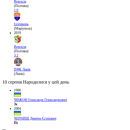
Ворскла
(Полтава)
1:0
Іллічівець
(Маріуполь)
2019
Ворскла
(Полтава)
3:2
ПФК Львів
(Львів)
10 серпня
Народилися у цей день
1986
ЧИЖОВ Олександр Олександрович
Зх
2004
ЧЕРНИШ Дмитро Єгорович
Пз