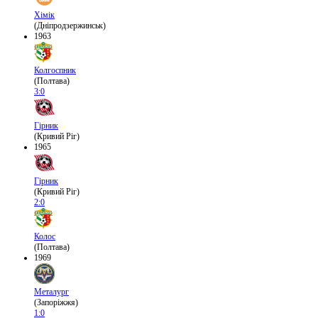
Хімік
(Дніпродзержинськ)
1963
Колгоспник
(Полтава)
3:0
Гірник
(Кривий Ріг)
1965
Гірник
(Кривий Ріг)
2:0
Колос
(Полтава)
1969
Металург
(Запоріжжя)
1:0