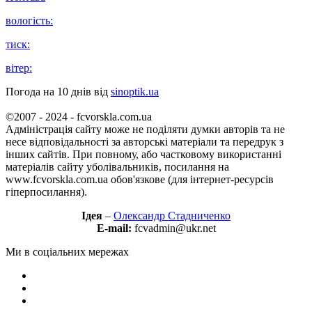
вологість:
тиск:
вітер:
Погода на 10 днів від
sinoptik.ua
©2007 - 2024 - fcvorskla.com.ua
Адміністрація сайту може не поділяти думки авторів та не
несе відповідальності за авторські матеріали та передрук з
інших сайтів. При повному, або частковому використанні
матеріалів сайту уболівальників, посилання на
www.fcvorskla.com.ua обов'язкове (для інтернет-ресурсів
гіперпосилання).
Ідея
–
Олександр Стадниченко
E-mail:
fcvadmin@ukr.net
Ми в соціальних мережах