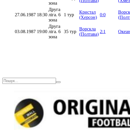
(Полтава)
(Хмел
зона
Друга
Кристал
Ворск
27.06.1987
18:30
ліга. 6
1 тур
0:0
(Херсон)
(Полт
зона
Друга
Ворскла
03.08.1987
19:00
ліга. 6
35 тур
2:1
Океан
(Полтава)
зона