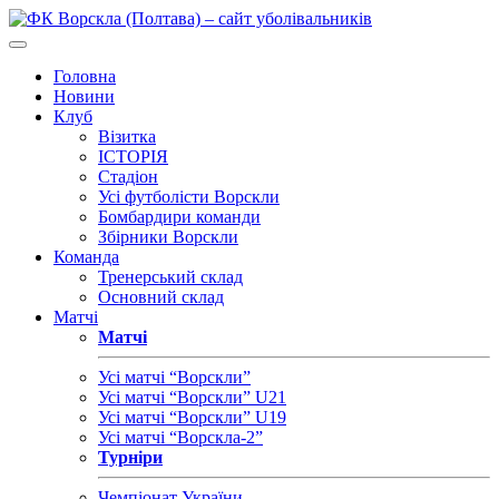
Головна
Новини
Клуб
Візитка
ІСТОРІЯ
Стадіон
Усі футболісти Ворскли
Бомбардири команди
Збірники Ворскли
Команда
Тренерський склад
Основний склад
Матчі
Матчі
Усі матчі “Ворскли”
Усі матчі “Ворскли” U21
Усі матчі “Ворскли” U19
Усі матчі “Ворскла-2”
Турніри
Чемпіонат України