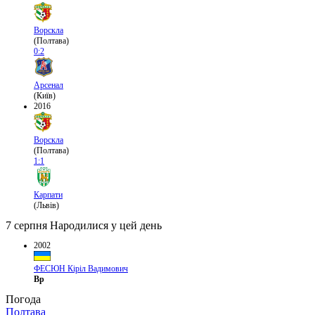
Ворскла
(Полтава)
0:2
Арсенал
(Київ)
2016
Ворскла
(Полтава)
1:1
Карпати
(Львів)
7 серпня
Народилися у цей день
2002
ФЕСЮН Кіріл Вадимович
Вр
Погода
Полтава