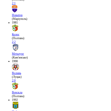
2:1
Новатор
(Маріуполь)
1981
Колос
(Полтава)
2:2
Металург
(Кам'янське)
1990
Волинь
(Луцьк)
2:0
Ворскла
(Полтава)
1992