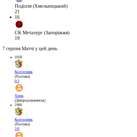
Поділля (Хмельницький)
21
16
СК Металург (Запоріжжя)
19
7 серпня
Матчі у цей день
1958
Колгоспник
(Полтава)
0:2
Хімік
(Дніпродзержинськ)
1960
Колгоспник
(Полтава)
3:0