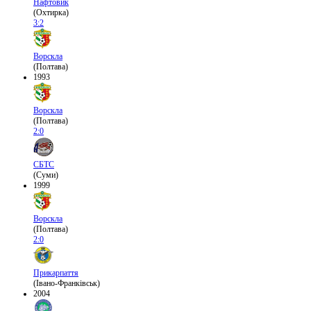
Нафтовик
(Охтирка)
3:2
Ворскла
(Полтава)
1993
Ворскла
(Полтава)
2:0
СБТС
(Суми)
1999
Ворскла
(Полтава)
2:0
Прикарпаття
(Івано-Франківськ)
2004