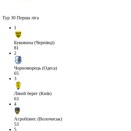
Тур 30
Перша ліга
1
Буковина (Чернівці)
81
2
Чорноморець (Одеса)
65
3
Лівий берег (Київ)
63
4
Агробізнес (Волочиськ)
53
5