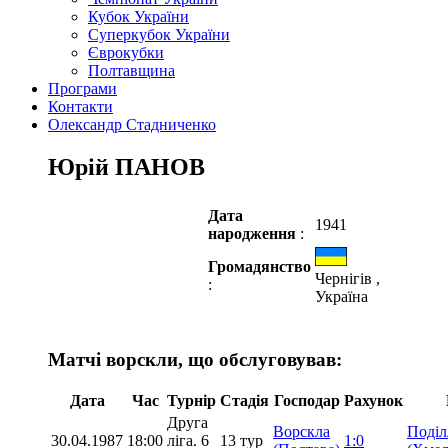
Кубок України
Суперкубок України
Єврокубки
Полтавщина
Програми
Контакти
Олександр Стадниченко
Юрій ПАНОВ
Дата
1941
народження
:
Громадянство
Чернігів ,
:
Україна
Матчі ворскли, що обслуговував:
Дата
Час
Турнір
Стадія
Господар
Рахунок
Друга
Ворскла
Поділ
30.04.1987
18:00
ліга. 6
13 тур
1:0