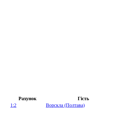
Рахунок
Гість
1:2
Ворскла (Полтава)