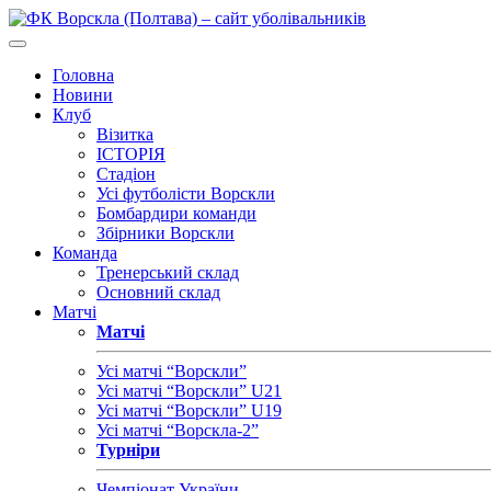
Головна
Новини
Клуб
Візитка
ІСТОРІЯ
Стадіон
Усі футболісти Ворскли
Бомбардири команди
Збірники Ворскли
Команда
Тренерський склад
Основний склад
Матчі
Матчі
Усі матчі “Ворскли”
Усі матчі “Ворскли” U21
Усі матчі “Ворскли” U19
Усі матчі “Ворскла-2”
Турніри
Чемпіонат України