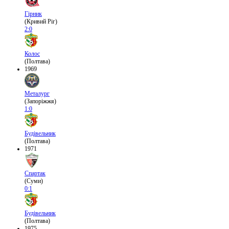
Гірник
(Кривий Ріг)
2:0
Колос
(Полтава)
1969
Металург
(Запоріжжя)
1:0
Будівельник
(Полтава)
1971
Спартак
(Суми)
0:1
Будівельник
(Полтава)
1975