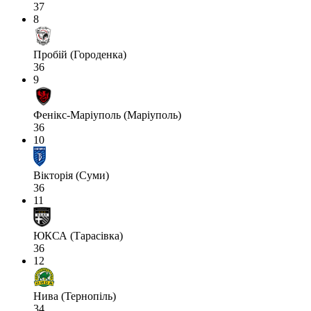
37
8
Пробій (Городенка)
36
9
Фенікс-Маріуполь (Маріуполь)
36
10
Вікторія (Суми)
36
11
ЮКСА (Тарасівка)
36
12
Нива (Тернопіль)
34