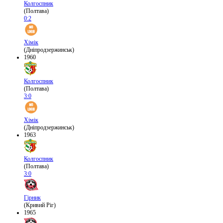
Колгоспник
(Полтава)
0:2
Хімік
(Дніпродзержинськ)
1960
Колгоспник
(Полтава)
3:0
Хімік
(Дніпродзержинськ)
1963
Колгоспник
(Полтава)
3:0
Гірник
(Кривий Ріг)
1965