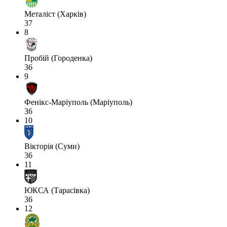
Металіст (Харків)
37
8
Пробій (Городенка)
36
9
Фенікс-Маріуполь (Маріуполь)
36
10
Вікторія (Суми)
36
11
ЮКСА (Тарасівка)
36
12