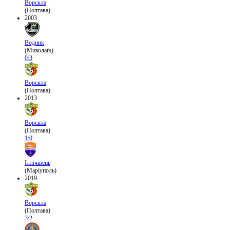
Ворскла
(Полтава)
2003
Водник
(Миколаїв)
0:3
Ворскла
(Полтава)
2013
Ворскла
(Полтава)
1:0
Іллічівець
(Маріуполь)
2019
Ворскла
(Полтава)
3:2