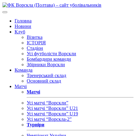
Головна
Новини
Клуб
Візитка
ІСТОРІЯ
Стадіон
Усі футболісти Ворскли
Бомбардири команди
Збірники Ворскли
Команда
Тренерський склад
Основний склад
Матчі
Матчі
Усі матчі “Ворскли”
Усі матчі “Ворскли” U21
Усі матчі “Ворскли” U19
Усі матчі “Ворскла-2”
Турніри
Чемпіонат України