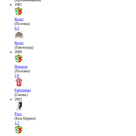
(Кропивницький)
1981
Колос
(Полтава)
0:2
Колос
(Павлоград)
2000
Ворскла
(Полтава)
2:0
Работнічкі
(Скопьє)
2002
Рось
(Біла Церква)
1:2