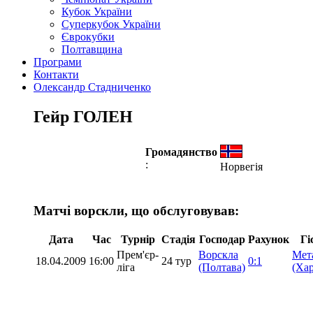
Кубок України
Суперкубок України
Єврокубки
Полтавщина
Програми
Контакти
Олександр Стадниченко
Гейр ГОЛЕН
Громадянство
:
Норвегія
Матчі ворскли, що обслуговував:
Дата
Час
Турнір
Стадія
Господар
Рахунок
Гі
Прем'єр-
Ворскла
Мет
18.04.2009
16:00
24 тур
0:1
ліга
(Полтава)
(Хар