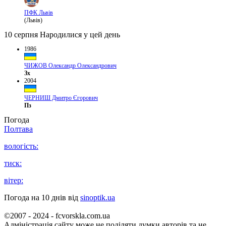
ПФК Львів
(Львів)
10 серпня
Народилися у цей день
1986
ЧИЖОВ Олександр Олександрович
Зх
2004
ЧЕРНИШ Дмитро Єгорович
Пз
Погода
Полтава
вологість:
тиск:
вітер:
Погода на 10 днів від
sinoptik.ua
©2007 - 2024 - fcvorskla.com.ua
Адміністрація сайту може не поділяти думки авторів та не