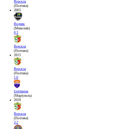
Ворскла
(Полтава)
2003
Водник
(Миколаїв)
0:3
Ворскла
(Полтава)
2013
Ворскла
(Полтава)
1:0
Іллічівець
(Маріуполь)
2019
Ворскла
(Полтава)
3:2