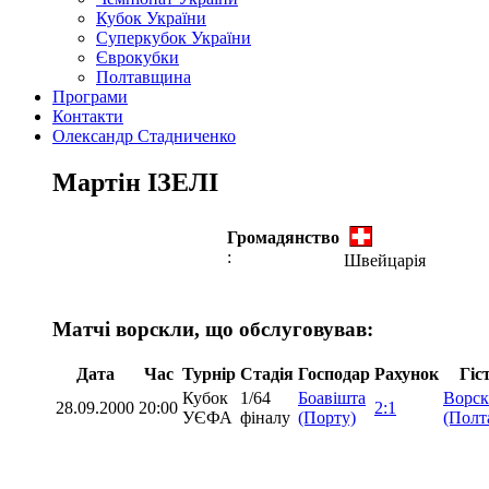
Кубок України
Суперкубок України
Єврокубки
Полтавщина
Програми
Контакти
Олександр Стадниченко
Мартін ІЗЕЛІ
Громадянство
:
Швейцарія
Матчі ворскли, що обслуговував:
Дата
Час
Турнір
Стадія
Господар
Рахунок
Гіс
Кубок
1/64
Боавішта
Ворск
28.09.2000
20:00
2:1
УЄФА
фіналу
(Порту)
(Полт