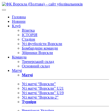
Головна
Новини
Клуб
Візитка
ІСТОРІЯ
Стадіон
Усі футболісти Ворскли
Бомбардири команди
Збірники Ворскли
Команда
Тренерський склад
Основний склад
Матчі
Матчі
Усі матчі “Ворскли”
Усі матчі “Ворскли” U21
Усі матчі “Ворскли” U19
Усі матчі “Ворскла-2”
Турніри
Чемпіонат України