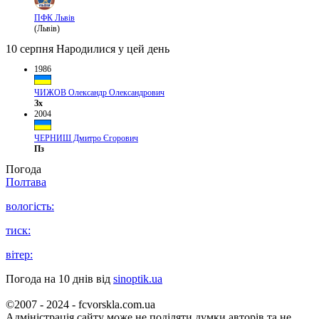
ПФК Львів
(Львів)
10 серпня
Народилися у цей день
1986
ЧИЖОВ Олександр Олександрович
Зх
2004
ЧЕРНИШ Дмитро Єгорович
Пз
Погода
Полтава
вологість:
тиск:
вітер:
Погода на 10 днів від
sinoptik.ua
©2007 - 2024 - fcvorskla.com.ua
Адміністрація сайту може не поділяти думки авторів та не