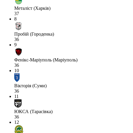
Металіст (Харків)
37
8
Пробій (Городенка)
36
9
Фенікс-Маріуполь (Маріуполь)
36
10
Вікторія (Суми)
36
11
ЮКСА (Тарасівка)
36
12