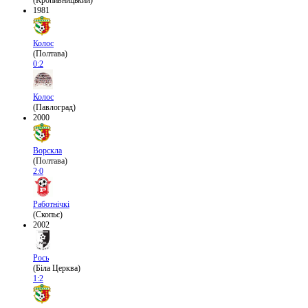
(Кропивницький)
1981
Колос
(Полтава)
0:2
Колос
(Павлоград)
2000
Ворскла
(Полтава)
2:0
Работнічкі
(Скопьє)
2002
Рось
(Біла Церква)
1:2