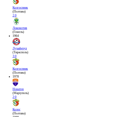
Колгоспник
(Полтава)
2:0
Локомотив
(Гомель)
1964
Лучаферул
(Тирасполь)
3:0
Колгоспник
(Полтава)
1978
Новатор
(Маріуполь)
2:0
Колос
(Полтава)