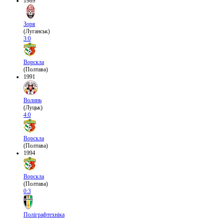
1989
Зоря
(Луганськ)
3:0
Ворскла
(Полтава)
1991
Волинь
(Луцьк)
4:0
Ворскла
(Полтава)
1994
Ворскла
(Полтава)
0:3
Поліграфтехніка