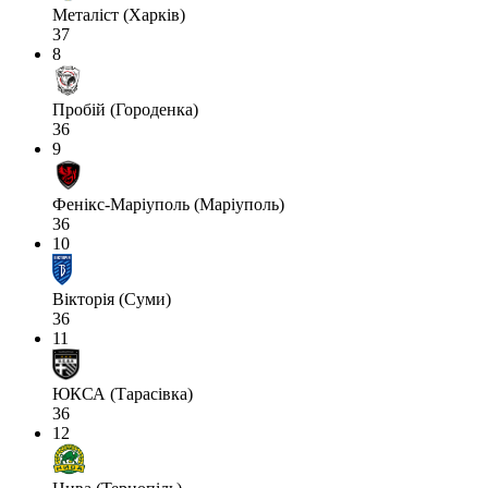
Металіст (Харків)
37
8
Пробій (Городенка)
36
9
Фенікс-Маріуполь (Маріуполь)
36
10
Вікторія (Суми)
36
11
ЮКСА (Тарасівка)
36
12