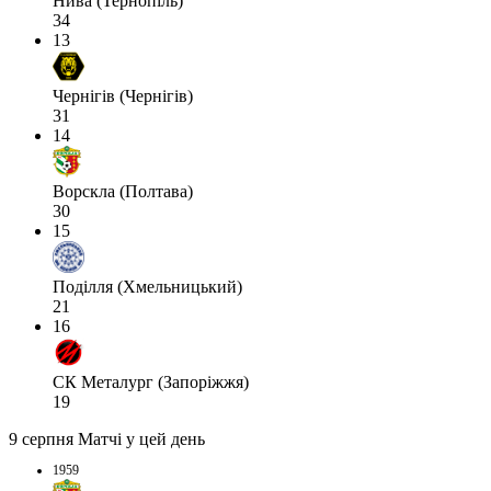
Нива (Тернопіль)
34
13
Чернігів (Чернігів)
31
14
Ворскла (Полтава)
30
15
Поділля (Хмельницький)
21
16
СК Металург (Запоріжжя)
19
9 серпня
Матчі у цей день
1959