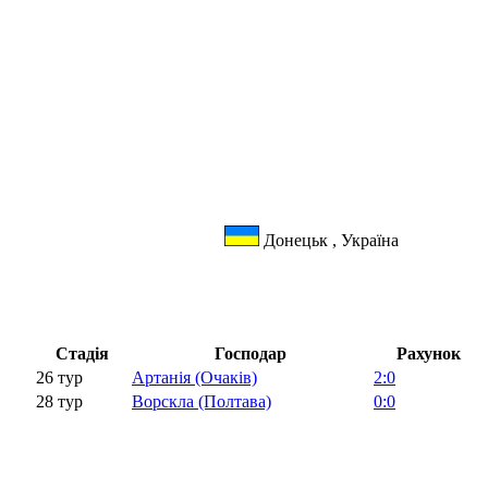
Донецьк , Україна
Стадія
Господар
Рахунок
26 тур
Артанія (Очаків)
2:0
28 тур
Ворскла (Полтава)
0:0