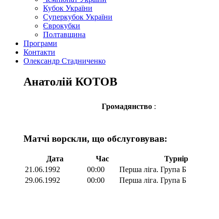
Кубок України
Суперкубок України
Єврокубки
Полтавщина
Програми
Контакти
Олександр Стадниченко
Анатолій КОТОВ
Громадянство
:
Матчі ворскли, що обслуговував:
Дата
Час
Турнір
21.06.1992
00:00
Перша ліга. Група Б
29.06.1992
00:00
Перша ліга. Група Б