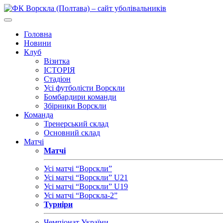
Головна
Новини
Клуб
Візитка
ІСТОРІЯ
Стадіон
Усі футболісти Ворскли
Бомбардири команди
Збірники Ворскли
Команда
Тренерський склад
Основний склад
Матчі
Матчі
Усі матчі “Ворскли”
Усі матчі “Ворскли” U21
Усі матчі “Ворскли” U19
Усі матчі “Ворскла-2”
Турніри
Чемпіонат України