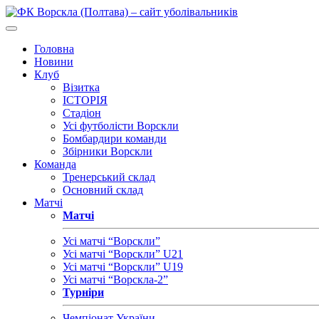
Головна
Новини
Клуб
Візитка
ІСТОРІЯ
Стадіон
Усі футболісти Ворскли
Бомбардири команди
Збірники Ворскли
Команда
Тренерський склад
Основний склад
Матчі
Матчі
Усі матчі “Ворскли”
Усі матчі “Ворскли” U21
Усі матчі “Ворскли” U19
Усі матчі “Ворскла-2”
Турніри
Чемпіонат України