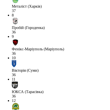
Металіст (Харків)
37
8
Пробій (Городенка)
36
9
Фенікс-Маріуполь (Маріуполь)
36
10
Вікторія (Суми)
36
11
ЮКСА (Тарасівка)
36
12