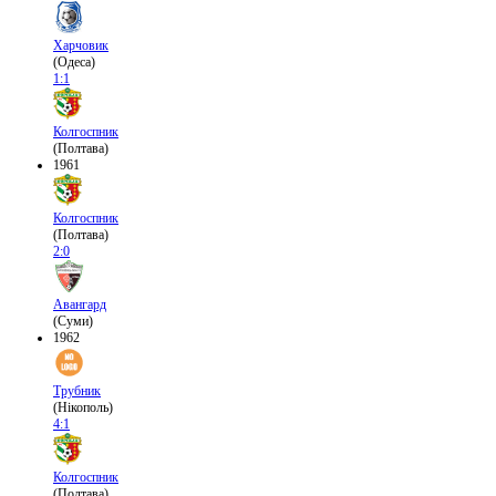
Харчовик
(Одеса)
1:1
Колгоспник
(Полтава)
1961
Колгоспник
(Полтава)
2:0
Авангард
(Суми)
1962
Трубник
(Нікополь)
4:1
Колгоспник
(Полтава)