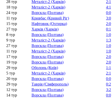
28 тур
Металіст-2 (Харків)
2:1
18 тур
Металіст-2 (Харків)
4:1
24 тур
Ворскла (Полтава)
0:0
11 тур
Кривбас (Кривий Ріг)
3:0
15 тур
Нафтовик (Охтирка)
2:0
27 тур
Харків (Харків)
0:1
8 тур
Ворскла (Полтава)
1:0
9 тур
Металіст-2 (Харків)
1:3
27 тур
Ворскла (Полтава)
1:0
11 тур
Металіст-2 (Харків)
1:0
17 тур
Ворскла (Полтава)
2:0
19 тур
Ворскла (Полтава)
2:0
29 тур
Оболонь (Київ)
1:1
5 тур
Металіст-2 (Харків)
2:1
20 тур
Ворскла (Полтава)
0:0
29 тур
Таврія (Сімферополь)
0:2
12 тур
Ворскла (Полтава)
3:2
14 тур
Ворскла (Полтава)
0:0