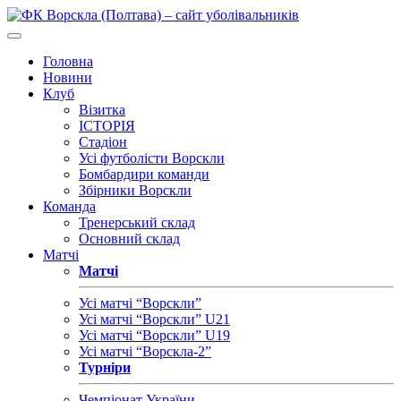
Головна
Новини
Клуб
Візитка
ІСТОРІЯ
Стадіон
Усі футболісти Ворскли
Бомбардири команди
Збірники Ворскли
Команда
Тренерський склад
Основний склад
Матчі
Матчі
Усі матчі “Ворскли”
Усі матчі “Ворскли” U21
Усі матчі “Ворскли” U19
Усі матчі “Ворскла-2”
Турніри
Чемпіонат України