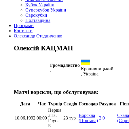
Кубок України
Суперкубок України
Єврокубки
Полтавщина
Програми
Контакти
Олександр Стадниченко
Олексій КАЦМАН
Громадянство
Кропивницький
:
, Україна
Матчі ворскли, що обслуговував:
Дата
Час
Турнір
Стадія
Господар
Рахунок
Гіст
Перша
ліга.
Ворскла
Скала
10.06.1992
00:00
23 тур
2:0
Група
(Полтава)
(Стри
Б