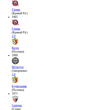
Гірник
(Кривий Ріг)
1965
Гірник
(Кривий Ріг)
2:0
Колос
(Полтава)
1969
Металург
(Запоріжжя)
1:0
Будівельник
(Полтава)
1971
Спартак
(Суми)