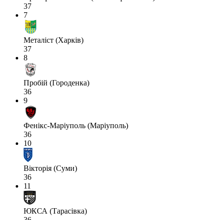
37
7
Металіст (Харків)
37
8
Пробій (Городенка)
36
9
Фенікс-Маріуполь (Маріуполь)
36
10
Вікторія (Суми)
36
11
ЮКСА (Тарасівка)
36