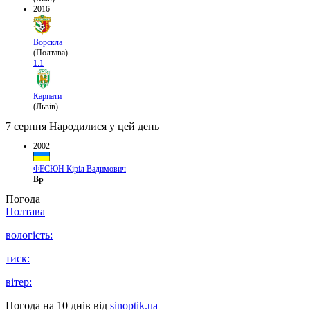
2016
Ворскла
(Полтава)
1:1
Карпати
(Львів)
7 серпня
Народилися у цей день
2002
ФЕСЮН Кіріл Вадимович
Вр
Погода
Полтава
вологість:
тиск:
вітер:
Погода на 10 днів від
sinoptik.ua