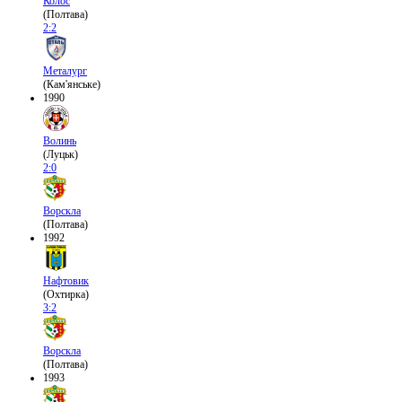
Колос
(Полтава)
2:2
Металург
(Кам'янське)
1990
Волинь
(Луцьк)
2:0
Ворскла
(Полтава)
1992
Нафтовик
(Охтирка)
3:2
Ворскла
(Полтава)
1993