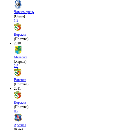
Чорноморець
(Одеса)
1:2
Ворскла
(Полтава)
2010
Металіст
(Харків)
2:3
Ворскла
(Полтава)
2011
Ворскла
(Полтава)
0:2
Арсенал
(Київ)