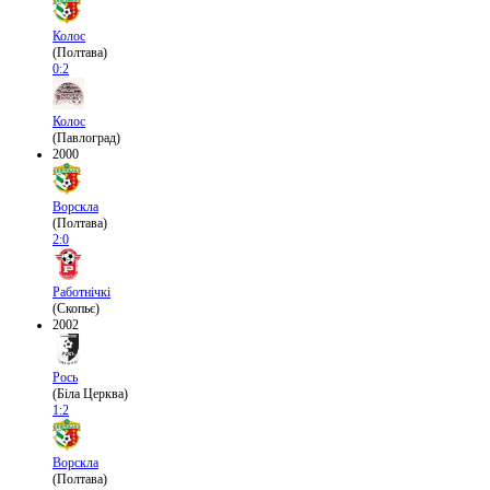
Колос
(Полтава)
0:2
Колос
(Павлоград)
2000
Ворскла
(Полтава)
2:0
Работнічкі
(Скопьє)
2002
Рось
(Біла Церква)
1:2
Ворскла
(Полтава)