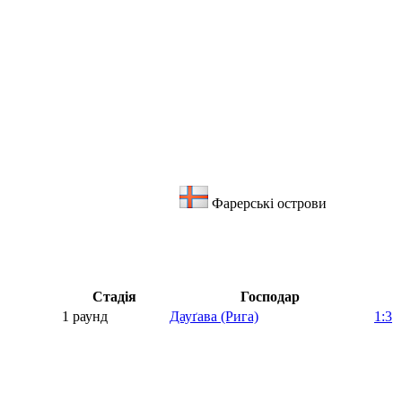
Фарерські острови
Стадія
Господар
1 раунд
Дауґава (Рига)
1:3