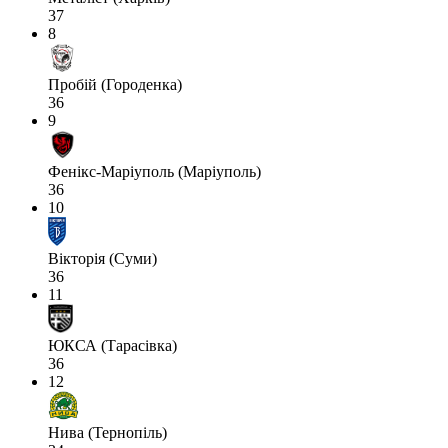
37
8
Пробій (Городенка)
36
9
Фенікс-Маріуполь (Маріуполь)
36
10
Вікторія (Суми)
36
11
ЮКСА (Тарасівка)
36
12
Нива (Тернопіль)