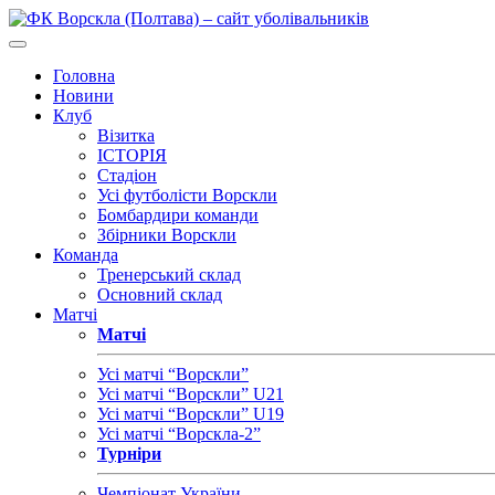
Головна
Новини
Клуб
Візитка
ІСТОРІЯ
Стадіон
Усі футболісти Ворскли
Бомбардири команди
Збірники Ворскли
Команда
Тренерський склад
Основний склад
Матчі
Матчі
Усі матчі “Ворскли”
Усі матчі “Ворскли” U21
Усі матчі “Ворскли” U19
Усі матчі “Ворскла-2”
Турніри
Чемпіонат України