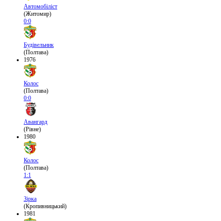
Автомобіліст
(Житомир)
0:0
Будівельник
(Полтава)
1976
Колос
(Полтава)
0:0
Авангард
(Рівне)
1980
Колос
(Полтава)
1:1
Зірка
(Кропивницький)
1981