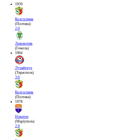
1959
Колгоспник
(Полтава)
2:0
Локомотив
(Гомель)
1964
Лучаферул
(Тирасполь)
3:0
Колгоспник
(Полтава)
1978
Новатор
(Маріуполь)
2:0