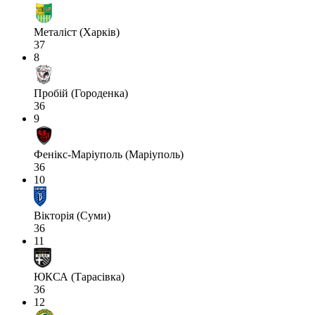
Металіст (Харків)
37
8
Пробій (Городенка)
36
9
Фенікс-Маріуполь (Маріуполь)
36
10
Вікторія (Суми)
36
11
ЮКСА (Тарасівка)
36
12