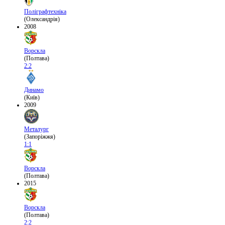
Поліграфтехніка
(Олександрія)
2008
Ворскла
(Полтава)
2:2
Динамо
(Київ)
2009
Металург
(Запоріжжя)
1:1
Ворскла
(Полтава)
2015
Ворскла
(Полтава)
2:2