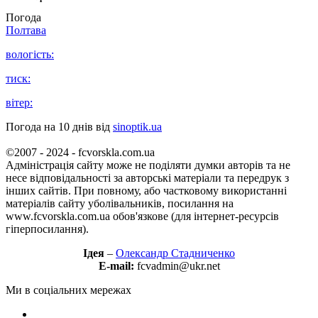
Погода
Полтава
вологість:
тиск:
вітер:
Погода на 10 днів від
sinoptik.ua
©2007 - 2024 - fcvorskla.com.ua
Адміністрація сайту може не поділяти думки авторів та не
несе відповідальності за авторські матеріали та передрук з
інших сайтів. При повному, або частковому використанні
матеріалів сайту уболівальників, посилання на
www.fcvorskla.com.ua обов'язкове (для інтернет-ресурсів
гіперпосилання).
Ідея
–
Олександр Стадниченко
E-mail:
fcvadmin@ukr.net
Ми в соціальних мережах