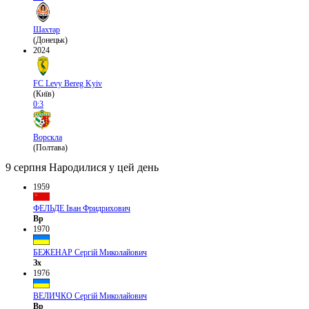
Шахтар
(Донецьк)
2024
FC Levy Bereg Kyiv
(Київ)
0:3
Ворскла
(Полтава)
9 серпня
Народилися у цей день
1959
ФЕЛЬДЕ Іван Фридрихович
Вр
1970
БЕЖЕНАР Сергій Миколайович
Зх
1976
ВЕЛИЧКО Сергій Миколайович
Вр