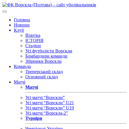
Головна
Новини
Клуб
Візитка
ІСТОРІЯ
Стадіон
Усі футболісти Ворскли
Бомбардири команди
Збірники Ворскли
Команда
Тренерський склад
Основний склад
Матчі
Матчі
Усі матчі “Ворскли”
Усі матчі “Ворскли” U21
Усі матчі “Ворскли” U19
Усі матчі “Ворскла-2”
Турніри
Чемпіонат України