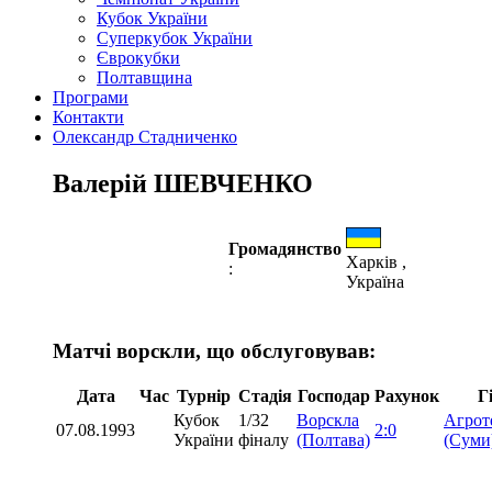
Кубок України
Суперкубок України
Єврокубки
Полтавщина
Програми
Контакти
Олександр Стадниченко
Валерій ШЕВЧЕНКО
Громадянство
Харків ,
:
Україна
Матчі ворскли, що обслуговував:
Дата
Час
Турнір
Стадія
Господар
Рахунок
Г
Кубок
1/32
Ворскла
Агрот
07.08.1993
2:0
України
фіналу
(Полтава)
(Суми