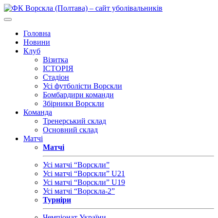
Головна
Новини
Клуб
Візитка
ІСТОРІЯ
Стадіон
Усі футболісти Ворскли
Бомбардири команди
Збірники Ворскли
Команда
Тренерський склад
Основний склад
Матчі
Матчі
Усі матчі “Ворскли”
Усі матчі “Ворскли” U21
Усі матчі “Ворскли” U19
Усі матчі “Ворскла-2”
Турніри
Чемпіонат України