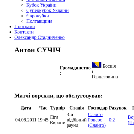
Кубок України
Суперкубок України
Єврокубки
Полтавщина
Програми
Контакти
Олександр Стадниченко
Антон СУЧІЧ
Боснія
Громадянство
і
:
Герцеговина
Матчі ворскли, що обслуговував:
Дата
Час
Турнір
Стадія
Господар
Рахунок
3-й
Слайґо
Ліга
Во
04.08.2011
19:45
відбірний
Роверс
0:2
Європи
(П
раунд
(Слайґо)