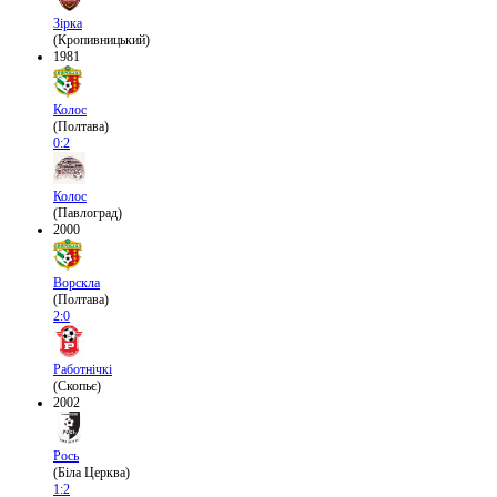
Зірка
(Кропивницький)
1981
Колос
(Полтава)
0:2
Колос
(Павлоград)
2000
Ворскла
(Полтава)
2:0
Работнічкі
(Скопьє)
2002
Рось
(Біла Церква)
1:2