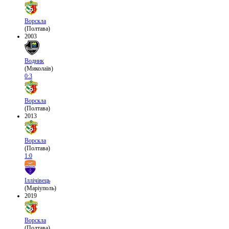
Ворскла
(Полтава)
2003
Водник
(Миколаїв)
0:3
Ворскла
(Полтава)
2013
Ворскла
(Полтава)
1:0
Іллічівець
(Маріуполь)
2019
Ворскла
(Полтава)