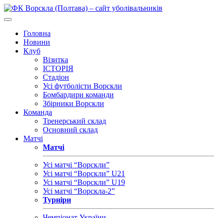
Головна
Новини
Клуб
Візитка
ІСТОРІЯ
Стадіон
Усі футболісти Ворскли
Бомбардири команди
Збірники Ворскли
Команда
Тренерський склад
Основний склад
Матчі
Матчі
Усі матчі “Ворскли”
Усі матчі “Ворскли” U21
Усі матчі “Ворскли” U19
Усі матчі “Ворскла-2”
Турніри
Чемпіонат України