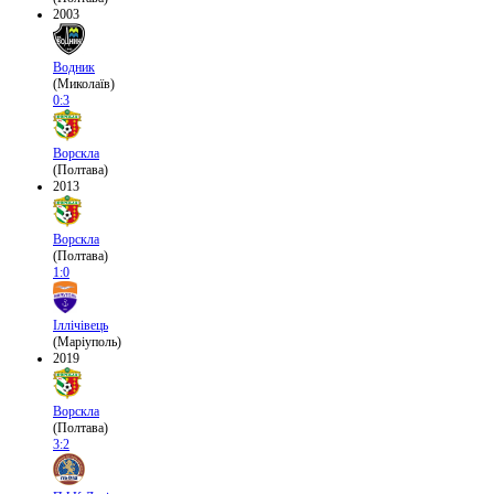
2003
Водник
(Миколаїв)
0:3
Ворскла
(Полтава)
2013
Ворскла
(Полтава)
1:0
Іллічівець
(Маріуполь)
2019
Ворскла
(Полтава)
3:2