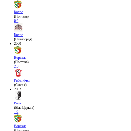
Колос
(Полтава)
0:2
Колос
(Павлоград)
2000
Ворскла
(Полтава)
2:0
Работнічкі
(Скопьє)
2002
Рось
(Біла Церква)
1:2
Ворскла
(Полтава)