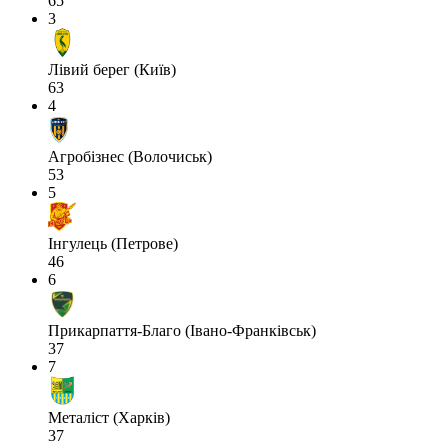
65
3
Лівий берег (Київ)
63
4
Агробізнес (Волочиськ)
53
5
Інгулець (Петрове)
46
6
Прикарпаття-Благо (Івано-Франківськ)
37
7
Металіст (Харків)
37