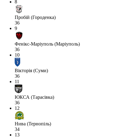
8
Пробій (Городенка)
36
9
Фенікс-Маріуполь (Маріуполь)
36
10
Вікторія (Суми)
36
11
ЮКСА (Тарасівка)
36
12
Нива (Тернопіль)
34
13