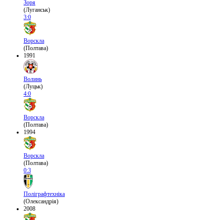
Зоря
(Луганськ)
3:0
Ворскла
(Полтава)
1991
Волинь
(Луцьк)
4:0
Ворскла
(Полтава)
1994
Ворскла
(Полтава)
0:3
Поліграфтехніка
(Олександрія)
2008