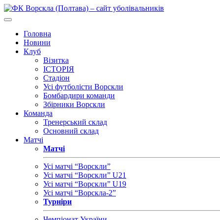
Головна
Новини
Клуб
Візитка
ІСТОРІЯ
Стадіон
Усі футболісти Ворскли
Бомбардири команди
Збірники Ворскли
Команда
Тренерський склад
Основний склад
Матчі
Матчі
Усі матчі “Ворскли”
Усі матчі “Ворскли” U21
Усі матчі “Ворскли” U19
Усі матчі “Ворскла-2”
Турніри
Чемпіонат України