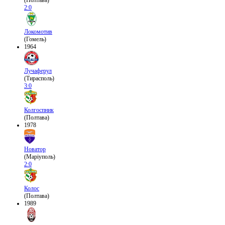
(Полтава)
2:0
Локомотив
(Гомель)
1964
Лучаферул
(Тирасполь)
3:0
Колгоспник
(Полтава)
1978
Новатор
(Маріуполь)
2:0
Колос
(Полтава)
1989