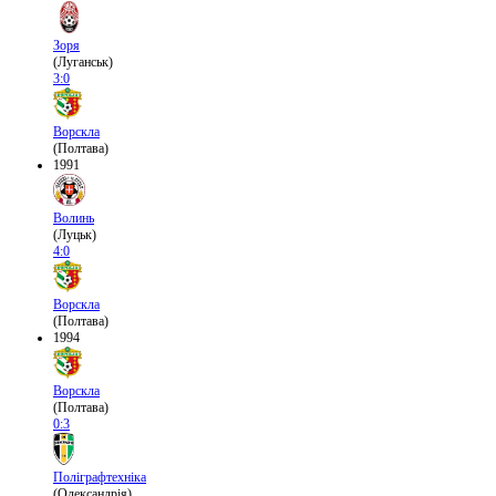
Зоря
(Луганськ)
3:0
Ворскла
(Полтава)
1991
Волинь
(Луцьк)
4:0
Ворскла
(Полтава)
1994
Ворскла
(Полтава)
0:3
Поліграфтехніка
(Олександрія)