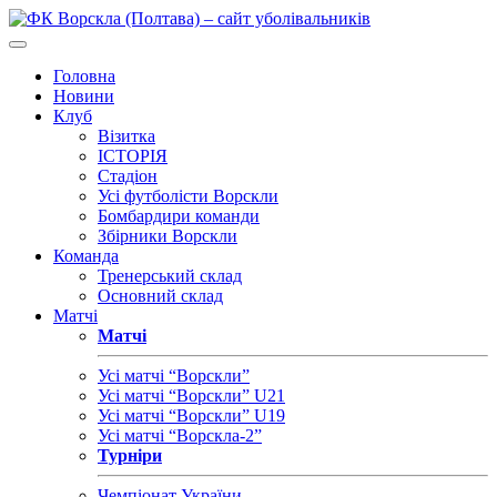
Головна
Новини
Клуб
Візитка
ІСТОРІЯ
Стадіон
Усі футболісти Ворскли
Бомбардири команди
Збірники Ворскли
Команда
Тренерський склад
Основний склад
Матчі
Матчі
Усі матчі “Ворскли”
Усі матчі “Ворскли” U21
Усі матчі “Ворскли” U19
Усі матчі “Ворскла-2”
Турніри
Чемпіонат України