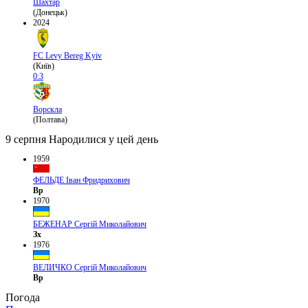
Шахтар
(Донецьк)
2024
FC Levy Bereg Kyiv
(Київ)
0:3
Ворскла
(Полтава)
9 серпня
Народилися у цей день
1959
ФЕЛЬДЕ Іван Фридрихович
Вр
1970
БЕЖЕНАР Сергій Миколайович
Зх
1976
ВЕЛИЧКО Сергій Миколайович
Вр
Погода