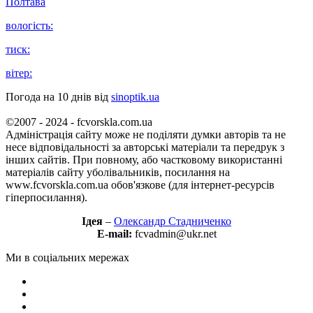
Полтава
вологість:
тиск:
вітер:
Погода на 10 днів від
sinoptik.ua
©2007 - 2024 - fcvorskla.com.ua
Адміністрація сайту може не поділяти думки авторів та не
несе відповідальності за авторські матеріали та передрук з
інших сайтів. При повному, або частковому використанні
матеріалів сайту уболівальників, посилання на
www.fcvorskla.com.ua обов'язкове (для інтернет-ресурсів
гіперпосилання).
Ідея
–
Олександр Стадниченко
E-mail:
fcvadmin@ukr.net
Ми в соціальних мережах