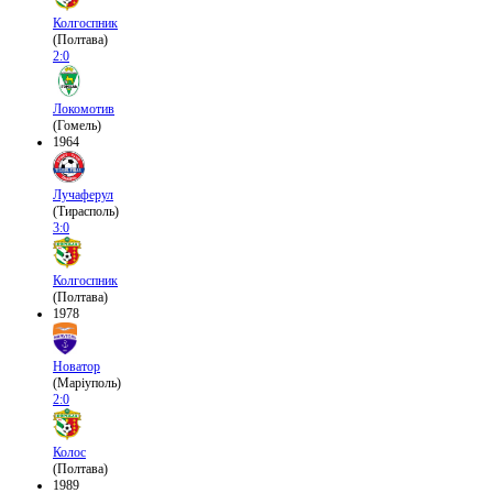
Колгоспник
(Полтава)
2:0
Локомотив
(Гомель)
1964
Лучаферул
(Тирасполь)
3:0
Колгоспник
(Полтава)
1978
Новатор
(Маріуполь)
2:0
Колос
(Полтава)
1989