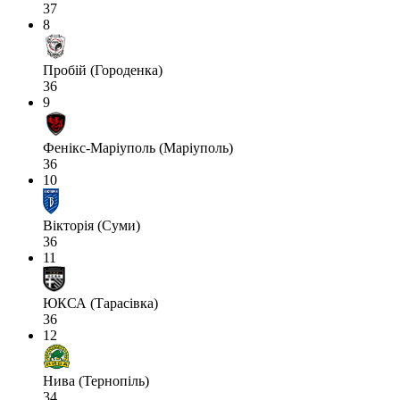
37
8
Пробій (Городенка)
36
9
Фенікс-Маріуполь (Маріуполь)
36
10
Вікторія (Суми)
36
11
ЮКСА (Тарасівка)
36
12
Нива (Тернопіль)
34