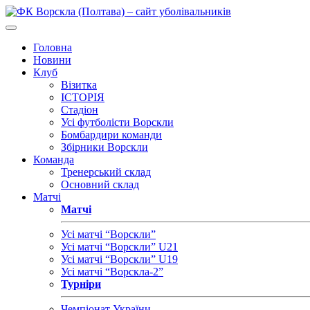
Головна
Новини
Клуб
Візитка
ІСТОРІЯ
Стадіон
Усі футболісти Ворскли
Бомбардири команди
Збірники Ворскли
Команда
Тренерський склад
Основний склад
Матчі
Матчі
Усі матчі “Ворскли”
Усі матчі “Ворскли” U21
Усі матчі “Ворскли” U19
Усі матчі “Ворскла-2”
Турніри
Чемпіонат України