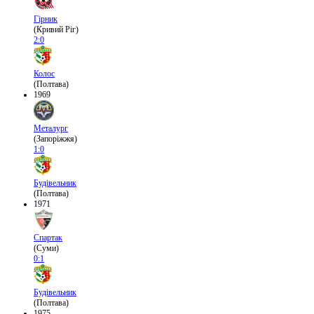
Гірник
(Кривий Ріг)
2:0
Колос
(Полтава)
1969
Металург
(Запоріжжя)
1:0
Будівельник
(Полтава)
1971
Спартак
(Суми)
0:1
Будівельник
(Полтава)
1975