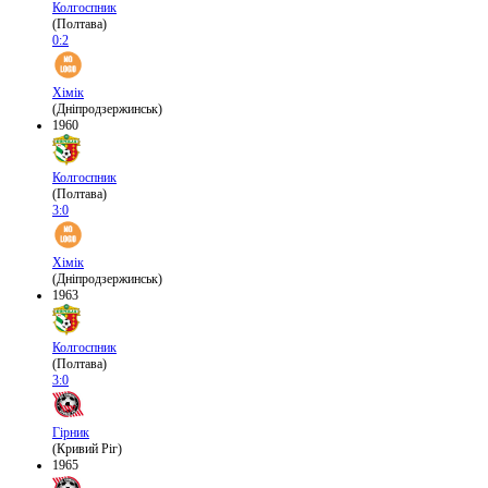
Колгоспник
(Полтава)
0:2
Хімік
(Дніпродзержинськ)
1960
Колгоспник
(Полтава)
3:0
Хімік
(Дніпродзержинськ)
1963
Колгоспник
(Полтава)
3:0
Гірник
(Кривий Ріг)
1965