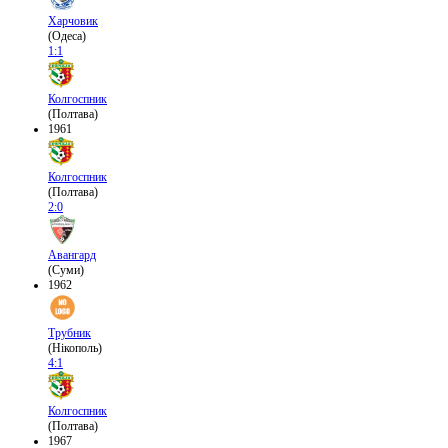
Харчовик
(Одеса)
1:1
Колгоспник
(Полтава)
1961
Колгоспник
(Полтава)
2:0
Авангард
(Суми)
1962
Трубник
(Нікополь)
4:1
Колгоспник
(Полтава)
1967