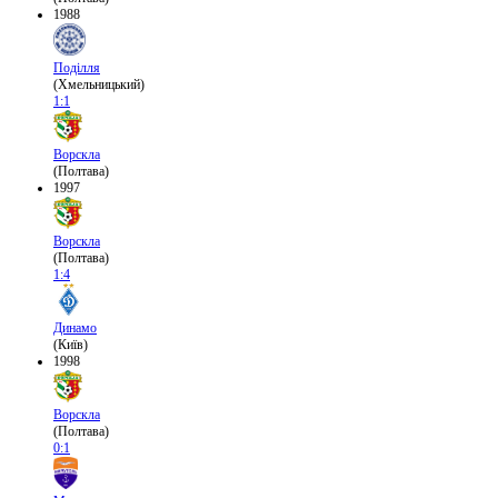
1988
Поділля
(Хмельницький)
1:1
Ворскла
(Полтава)
1997
Ворскла
(Полтава)
1:4
Динамо
(Київ)
1998
Ворскла
(Полтава)
0:1