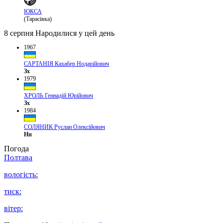
ЮКСА
(Тарасівка)
8 серпня
Народилися у цей день
1967
САРТАНІЯ Кахабер Нодарійович
Зх
1979
ХРОЛЬ Геннадій Юрійович
Зх
1984
СОЛЯНИК Руслан Олексійович
Нп
Погода
Полтава
вологість:
тиск:
вітер: