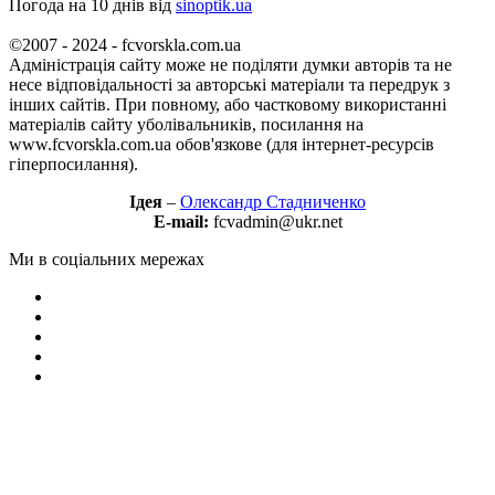
Погода на 10 днів від
sinoptik.ua
©2007 - 2024 - fcvorskla.com.ua
Адміністрація сайту може не поділяти думки авторів та не
несе відповідальності за авторські матеріали та передрук з
інших сайтів. При повному, або частковому використанні
матеріалів сайту уболівальників, посилання на
www.fcvorskla.com.ua обов'язкове (для інтернет-ресурсів
гіперпосилання).
Ідея
–
Олександр Стадниченко
E-mail:
fcvadmin@ukr.net
Ми в соціальних мережах