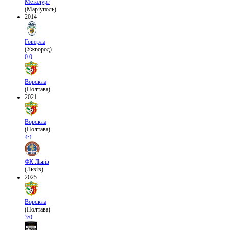
Металург
(Маріуполь)
2014
Говерла
(Ужгород)
0:0
Ворскла
(Полтава)
2021
Ворскла
(Полтава)
4:1
ФК Львів
(Львів)
2025
Ворскла
(Полтава)
3:0