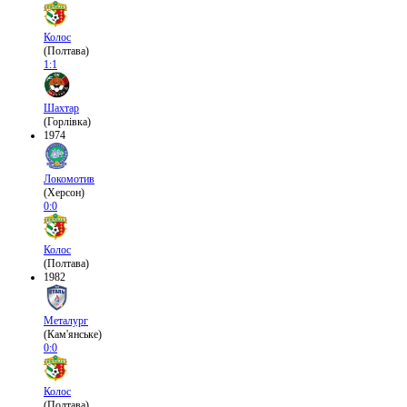
Колос
(Полтава)
1:1
Шахтар
(Горлівка)
1974
Локомотив
(Херсон)
0:0
Колос
(Полтава)
1982
Металург
(Кам'янське)
0:0
Колос
(Полтава)