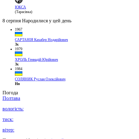
ЮКСА
(Тарасівка)
8 серпня
Народилися у цей день
1967
САРТАНІЯ Кахабер Нодарійович
Зх
1979
ХРОЛЬ Геннадій Юрійович
Зх
1984
СОЛЯНИК Руслан Олексійович
Нп
Погода
Полтава
вологість:
тиск:
вітер: