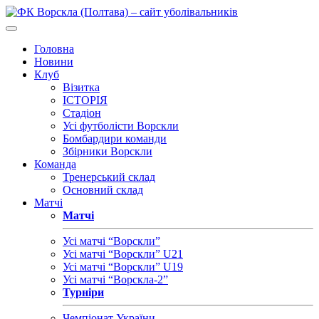
Головна
Новини
Клуб
Візитка
ІСТОРІЯ
Стадіон
Усі футболісти Ворскли
Бомбардири команди
Збірники Ворскли
Команда
Тренерський склад
Основний склад
Матчі
Матчі
Усі матчі “Ворскли”
Усі матчі “Ворскли” U21
Усі матчі “Ворскли” U19
Усі матчі “Ворскла-2”
Турніри
Чемпіонат України