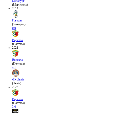
Металург
(Маріуполь)
2014
Говерла
(Ужгород)
0:0
Ворскла
(Полтава)
2021
Ворскла
(Полтава)
4:1
ФК Львів
(Львів)
2025
Ворскла
(Полтава)
3:0