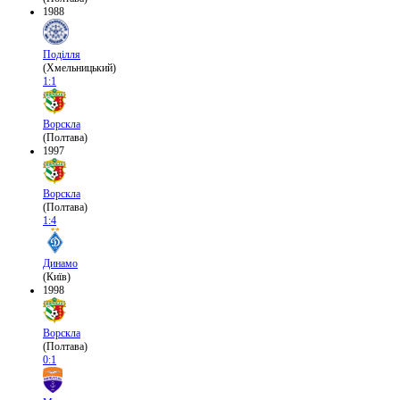
1988
Поділля
(Хмельницький)
1:1
Ворскла
(Полтава)
1997
Ворскла
(Полтава)
1:4
Динамо
(Київ)
1998
Ворскла
(Полтава)
0:1