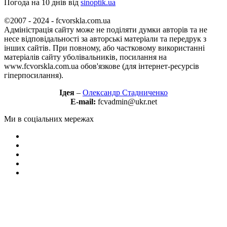
Погода на 10 днів від
sinoptik.ua
©2007 - 2024 - fcvorskla.com.ua
Адміністрація сайту може не поділяти думки авторів та не
несе відповідальності за авторські матеріали та передрук з
інших сайтів. При повному, або частковому використанні
матеріалів сайту уболівальників, посилання на
www.fcvorskla.com.ua обов'язкове (для інтернет-ресурсів
гіперпосилання).
Ідея
–
Олександр Стадниченко
E-mail:
fcvadmin@ukr.net
Ми в соціальних мережах