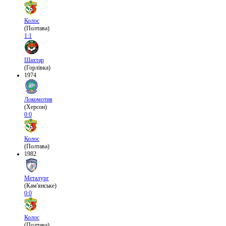
Колос
(Полтава)
1:1
Шахтар
(Горлівка)
1974
Локомотив
(Херсон)
0:0
Колос
(Полтава)
1982
Металург
(Кам'янське)
0:0
Колос
(Полтава)