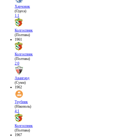
Харчовик
(Одеса)
1:1
Колгоспник
(Полтава)
1961
Колгоспник
(Полтава)
2:0
Авангард
(Суми)
1962
Трубник
(Нікополь)
4:1
Колгоспник
(Полтава)
1967