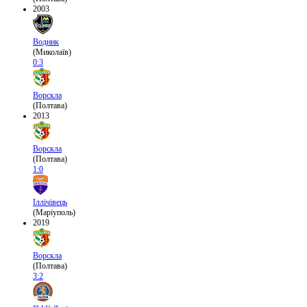
2003
Водник
(Миколаїв)
0:3
Ворскла
(Полтава)
2013
Ворскла
(Полтава)
1:0
Іллічівець
(Маріуполь)
2019
Ворскла
(Полтава)
3:2