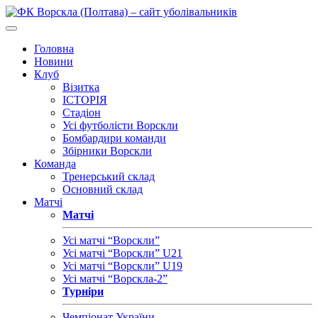
Головна
Новини
Клуб
Візитка
ІСТОРІЯ
Стадіон
Усі футболісти Ворскли
Бомбардири команди
Збірники Ворскли
Команда
Тренерський склад
Основний склад
Матчі
Матчі
Усі матчі “Ворскли”
Усі матчі “Ворскли” U21
Усі матчі “Ворскли” U19
Усі матчі “Ворскла-2”
Турніри
Чемпіонат України