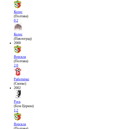
Колос
(Полтава)
0:2
Колос
(Павлоград)
2000
Ворскла
(Полтава)
2:0
Работнічкі
(Скопьє)
2002
Рось
(Біла Церква)
1:2
Ворскла
(Полтава)