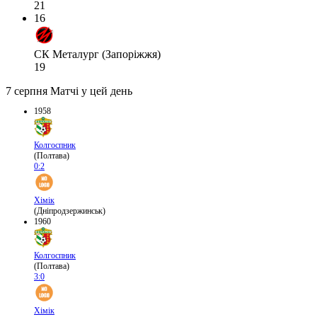
21
16
СК Металург (Запоріжжя)
19
7 серпня
Матчі у цей день
1958
Колгоспник
(Полтава)
0:2
Хімік
(Дніпродзержинськ)
1960
Колгоспник
(Полтава)
3:0
Хімік