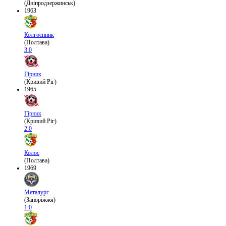
(Дніпродзержинськ)
1963
Колгоспник
(Полтава)
3:0
Гірник
(Кривий Ріг)
1965
Гірник
(Кривий Ріг)
2:0
Колос
(Полтава)
1969
Металург
(Запоріжжя)
1:0