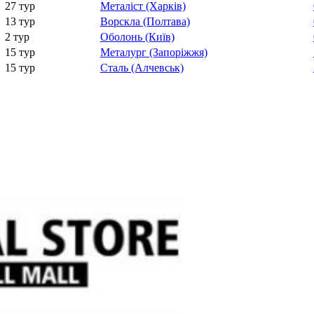
27 тур
Металіст (Харків)
13 тур
Ворскла (Полтава)
2 тур
Оболонь (Київ)
15 тур
Металург (Запоріжжя)
15 тур
Сталь (Алчевськ)