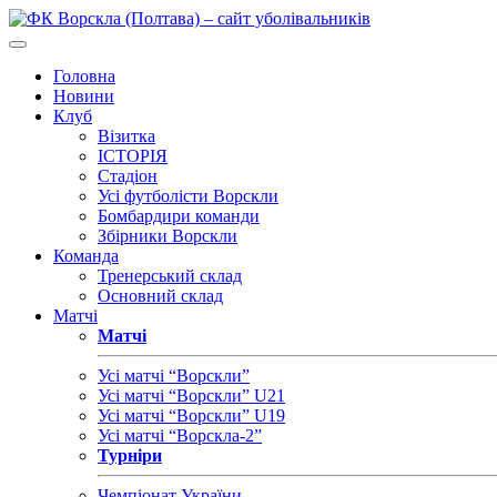
Головна
Новини
Клуб
Візитка
ІСТОРІЯ
Стадіон
Усі футболісти Ворскли
Бомбардири команди
Збірники Ворскли
Команда
Тренерський склад
Основний склад
Матчі
Матчі
Усі матчі “Ворскли”
Усі матчі “Ворскли” U21
Усі матчі “Ворскли” U19
Усі матчі “Ворскла-2”
Турніри
Чемпіонат України