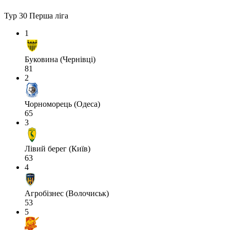
Тур 30
Перша ліга
1
Буковина (Чернівці)
81
2
Чорноморець (Одеса)
65
3
Лівий берег (Київ)
63
4
Агробізнес (Волочиськ)
53
5