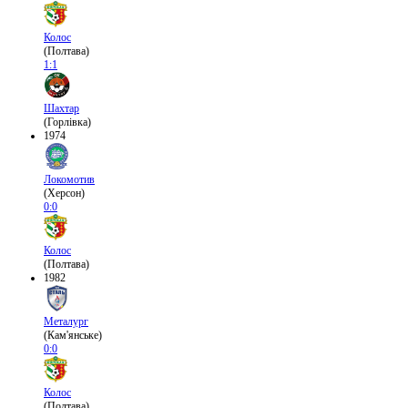
Колос
(Полтава)
1:1
Шахтар
(Горлівка)
1974
Локомотив
(Херсон)
0:0
Колос
(Полтава)
1982
Металург
(Кам'янське)
0:0
Колос
(Полтава)