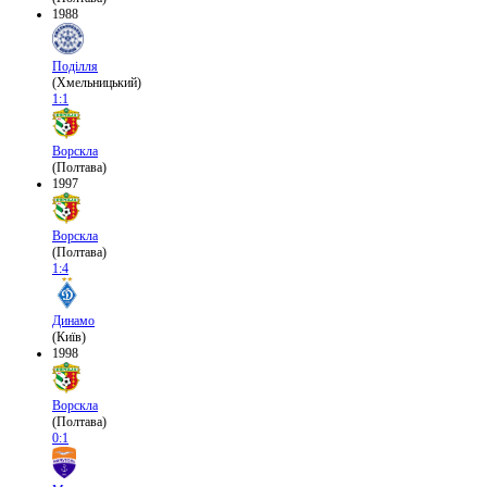
1988
Поділля
(Хмельницький)
1:1
Ворскла
(Полтава)
1997
Ворскла
(Полтава)
1:4
Динамо
(Київ)
1998
Ворскла
(Полтава)
0:1