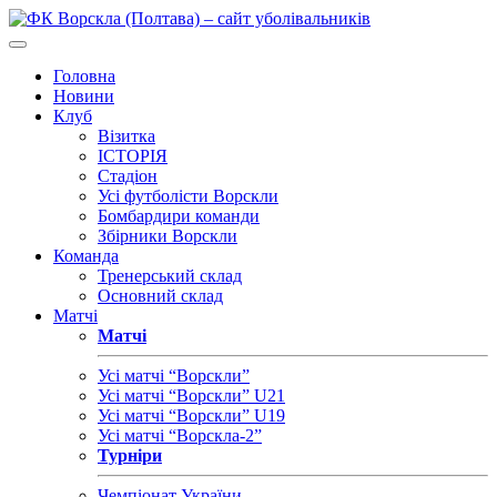
Головна
Новини
Клуб
Візитка
ІСТОРІЯ
Стадіон
Усі футболісти Ворскли
Бомбардири команди
Збірники Ворскли
Команда
Тренерський склад
Основний склад
Матчі
Матчі
Усі матчі “Ворскли”
Усі матчі “Ворскли” U21
Усі матчі “Ворскли” U19
Усі матчі “Ворскла-2”
Турніри
Чемпіонат України