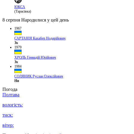
ЮКСА
(Тарасівка)
8 серпня
Народилися у цей день
1967
САРТАНІЯ Кахабер Нодарійович
Зх
1979
ХРОЛЬ Геннадій Юрійович
Зх
1984
СОЛЯНИК Руслан Олексійович
Нп
Погода
Полтава
вологість:
тиск:
вітер: