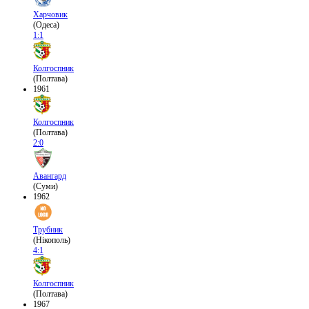
Харчовик
(Одеса)
1:1
Колгоспник
(Полтава)
1961
Колгоспник
(Полтава)
2:0
Авангард
(Суми)
1962
Трубник
(Нікополь)
4:1
Колгоспник
(Полтава)
1967