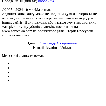
Погода на 10 днів від
sinoptik.ua
©2007 - 2024 - fcvorskla.com.ua
Адміністрація сайту може не поділяти думки авторів та не
несе відповідальності за авторські матеріали та передрук з
інших сайтів. При повному, або частковому використанні
матеріалів сайту уболівальників, посилання на
www.fcvorskla.com.ua обов'язкове (для інтернет-ресурсів
гіперпосилання).
Ідея
–
Олександр Стадниченко
E-mail:
fcvadmin@ukr.net
Ми в соціальних мережах