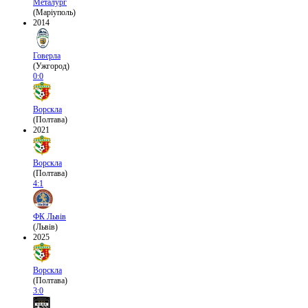
Металург
(Маріуполь)
2014
Говерла
(Ужгород)
0:0
Ворскла
(Полтава)
2021
Ворскла
(Полтава)
4:1
ФК Львів
(Львів)
2025
Ворскла
(Полтава)
3:0