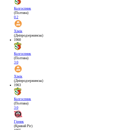
Колгоспник
(Полтава)
0:2
Хімік
(Дніпродзержинськ)
1960
Колгоспник
(Полтава)
3:0
Хімік
(Дніпродзержинськ)
1963
Колгоспник
(Полтава)
3:0
Гірник
(Кривий Ріг)