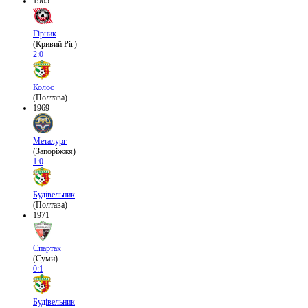
1965
Гірник
(Кривий Ріг)
2:0
Колос
(Полтава)
1969
Металург
(Запоріжжя)
1:0
Будівельник
(Полтава)
1971
Спартак
(Суми)
0:1
Будівельник