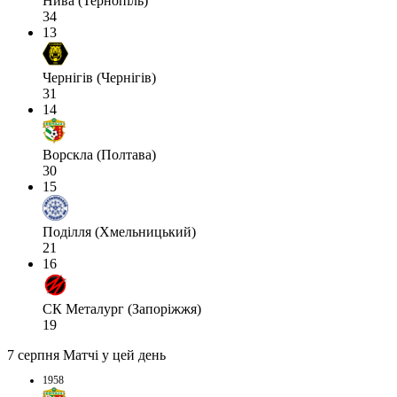
Нива (Тернопіль)
34
13
Чернігів (Чернігів)
31
14
Ворскла (Полтава)
30
15
Поділля (Хмельницький)
21
16
СК Металург (Запоріжжя)
19
7 серпня
Матчі у цей день
1958