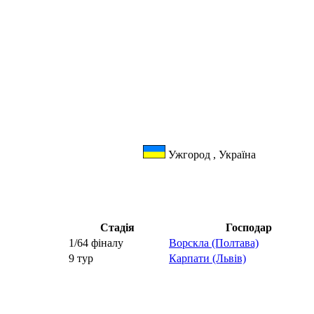
Ужгород , Україна
Стадія
Господар
1/64 фіналу
Ворскла (Полтава)
9 тур
Карпати (Львів)