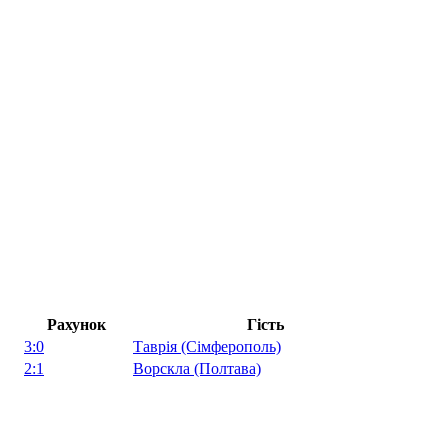
Рахунок
Гість
3:0
Таврія (Сімферополь)
2:1
Ворскла (Полтава)