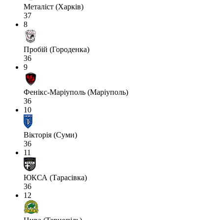
Металіст (Харків)
37
8
Пробій (Городенка)
36
9
Фенікс-Маріуполь (Маріуполь)
36
10
Вікторія (Суми)
36
11
ЮКСА (Тарасівка)
36
12