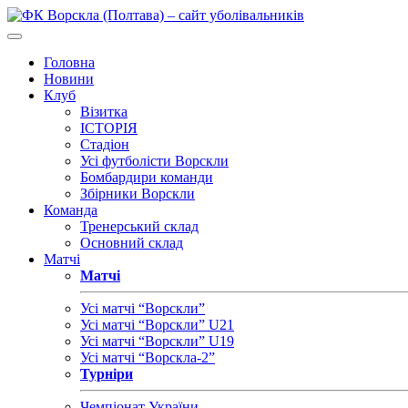
Головна
Новини
Клуб
Візитка
ІСТОРІЯ
Стадіон
Усі футболісти Ворскли
Бомбардири команди
Збірники Ворскли
Команда
Тренерський склад
Основний склад
Матчі
Матчі
Усі матчі “Ворскли”
Усі матчі “Ворскли” U21
Усі матчі “Ворскли” U19
Усі матчі “Ворскла-2”
Турніри
Чемпіонат України