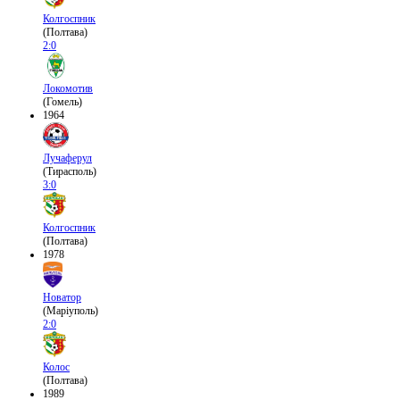
Колгоспник
(Полтава)
2:0
Локомотив
(Гомель)
1964
Лучаферул
(Тирасполь)
3:0
Колгоспник
(Полтава)
1978
Новатор
(Маріуполь)
2:0
Колос
(Полтава)
1989