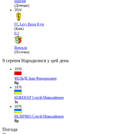
Шахтар
(Донецьк)
2024
FC Levy Bereg Kyiv
(Київ)
0:3
Ворскла
(Полтава)
9 серпня
Народилися у цей день
1959
ФЕЛЬДЕ Іван Фридрихович
Вр
1970
БЕЖЕНАР Сергій Миколайович
Зх
1976
ВЕЛИЧКО Сергій Миколайович
Вр
Погода