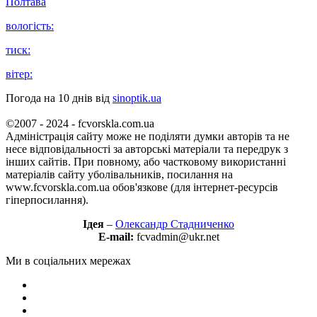
Полтава
вологість:
тиск:
вітер:
Погода на 10 днів від
sinoptik.ua
©2007 - 2024 - fcvorskla.com.ua
Адміністрація сайту може не поділяти думки авторів та не
несе відповідальності за авторські матеріали та передрук з
інших сайтів. При повному, або частковому використанні
матеріалів сайту уболівальників, посилання на
www.fcvorskla.com.ua обов'язкове (для інтернет-ресурсів
гіперпосилання).
Ідея
–
Олександр Стадниченко
E-mail:
fcvadmin@ukr.net
Ми в соціальних мережах