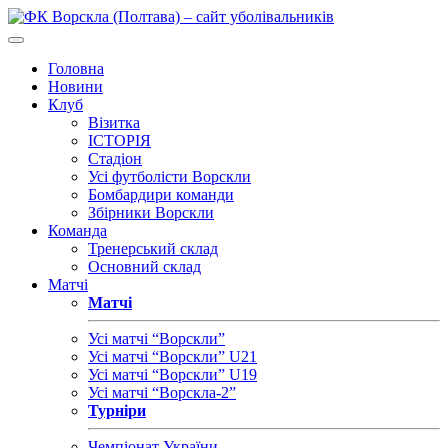
Головна
Новини
Клуб
Візитка
ІСТОРІЯ
Стадіон
Усі футболісти Ворскли
Бомбардири команди
Збірники Ворскли
Команда
Тренерський склад
Основний склад
Матчі
Матчі
Усі матчі “Ворскли”
Усі матчі “Ворскли” U21
Усі матчі “Ворскли” U19
Усі матчі “Ворскла-2”
Турніри
Чемпіонат України