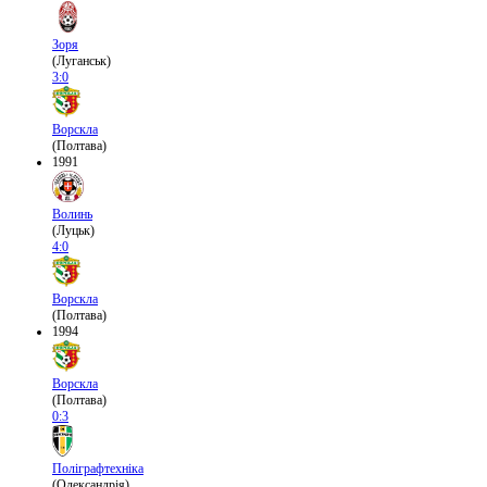
Зоря
(Луганськ)
3:0
Ворскла
(Полтава)
1991
Волинь
(Луцьк)
4:0
Ворскла
(Полтава)
1994
Ворскла
(Полтава)
0:3
Поліграфтехніка
(Олександрія)