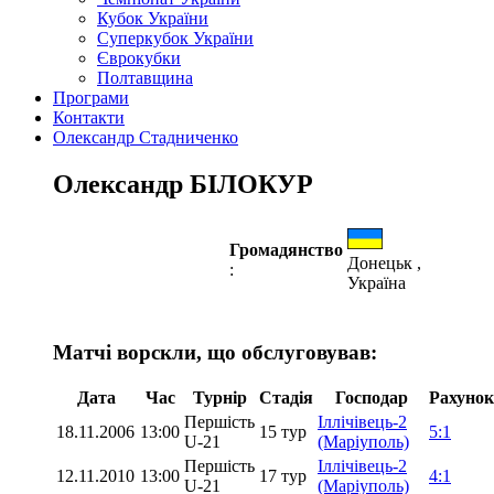
Кубок України
Суперкубок України
Єврокубки
Полтавщина
Програми
Контакти
Олександр Стадниченко
Олександр БІЛОКУР
Громадянство
Донецьк ,
:
Україна
Матчі ворскли, що обслуговував:
Дата
Час
Турнір
Стадія
Господар
Рахунок
Першість
Іллічівець-2
18.11.2006
13:00
15 тур
5:1
U-21
(Маріуполь)
Першість
Іллічівець-2
12.11.2010
13:00
17 тур
4:1
U-21
(Маріуполь)