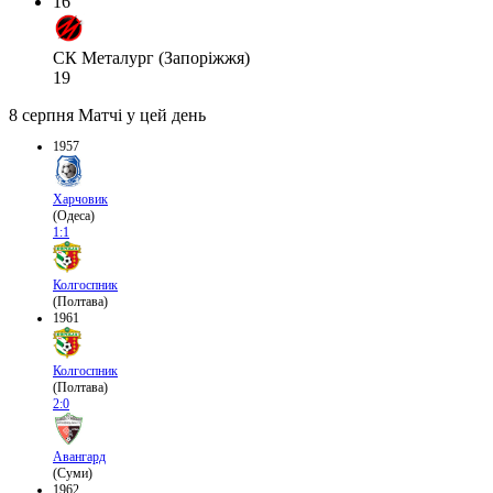
16
СК Металург (Запоріжжя)
19
8 серпня
Матчі у цей день
1957
Харчовик
(Одеса)
1:1
Колгоспник
(Полтава)
1961
Колгоспник
(Полтава)
2:0
Авангард
(Суми)
1962