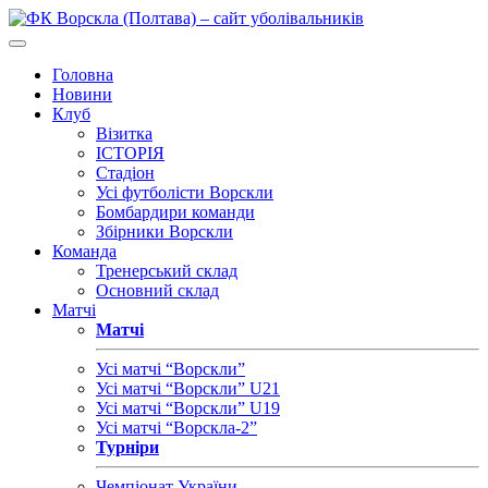
Головна
Новини
Клуб
Візитка
ІСТОРІЯ
Стадіон
Усі футболісти Ворскли
Бомбардири команди
Збірники Ворскли
Команда
Тренерський склад
Основний склад
Матчі
Матчі
Усі матчі “Ворскли”
Усі матчі “Ворскли” U21
Усі матчі “Ворскли” U19
Усі матчі “Ворскла-2”
Турніри
Чемпіонат України