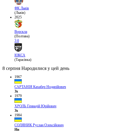
ФК Львів
(Львів)
2025
Ворскла
(Полтава)
3:0
ЮКСА
(Тарасівка)
8 серпня
Народилися у цей день
1967
САРТАНІЯ Кахабер Нодарійович
Зх
1979
ХРОЛЬ Геннадій Юрійович
Зх
1984
СОЛЯНИК Руслан Олексійович
Нп