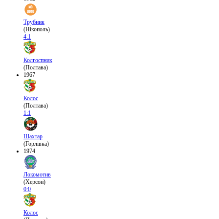
Трубник
(Нікополь)
4:1
Колгоспник
(Полтава)
1967
Колос
(Полтава)
1:1
Шахтар
(Горлівка)
1974
Локомотив
(Херсон)
0:0
Колос