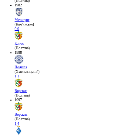
(Полтава)
1982
Металург
(Кам'янське)
0:0
Колос
(Полтава)
1988
Поділля
(Хмельницький)
1:1
Ворскла
(Полтава)
1997
Ворскла
(Полтава)
1:4