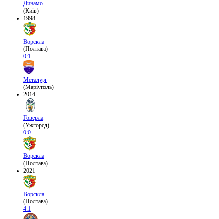
Динамо
(Київ)
1998
Ворскла
(Полтава)
0:1
Металург
(Маріуполь)
2014
Говерла
(Ужгород)
0:0
Ворскла
(Полтава)
2021
Ворскла
(Полтава)
4:1