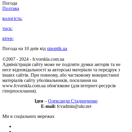
Погода
Полтава
вологість:
тиск:
вітер:
Погода на 10 днів від
sinoptik.ua
©2007 - 2024 - fcvorskla.com.ua
Адміністрація сайту може не поділяти думки авторів та не
несе відповідальності за авторські матеріали та передрук з
інших сайтів. При повному, або частковому використанні
матеріалів сайту уболівальників, посилання на
www.fcvorskla.com.ua обов'язкове (для інтернет-ресурсів
гіперпосилання).
Ідея
–
Олександр Стадниченко
E-mail:
fcvadmin@ukr.net
Ми в соціальних мережах