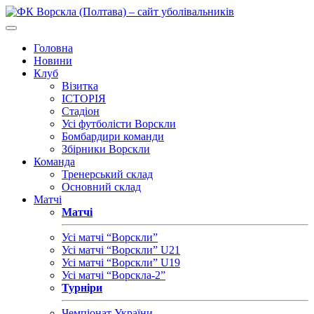
Головна
Новини
Клуб
Візитка
ІСТОРІЯ
Стадіон
Усі футболісти Ворскли
Бомбардири команди
Збірники Ворскли
Команда
Тренерський склад
Основний склад
Матчі
Матчі
Усі матчі “Ворскли”
Усі матчі “Ворскли” U21
Усі матчі “Ворскли” U19
Усі матчі “Ворскла-2”
Турніри
Чемпіонат України