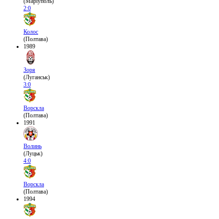
(Маріуполь)
2:0
Колос
(Полтава)
1989
Зоря
(Луганськ)
3:0
Ворскла
(Полтава)
1991
Волинь
(Луцьк)
4:0
Ворскла
(Полтава)
1994