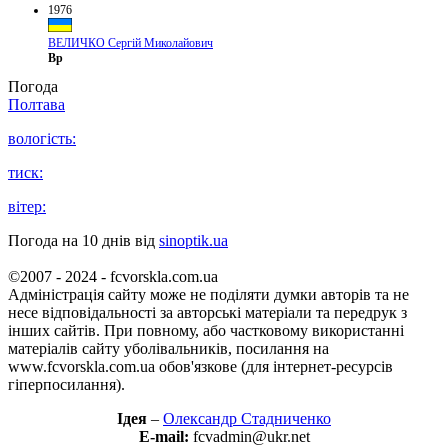
1976
ВЕЛИЧКО Сергій Миколайович
Вр
Погода
Полтава
вологість:
тиск:
вітер:
Погода на 10 днів від
sinoptik.ua
©2007 - 2024 - fcvorskla.com.ua
Адміністрація сайту може не поділяти думки авторів та не
несе відповідальності за авторські матеріали та передрук з
інших сайтів. При повному, або частковому використанні
матеріалів сайту уболівальників, посилання на
www.fcvorskla.com.ua обов'язкове (для інтернет-ресурсів
гіперпосилання).
Ідея
–
Олександр Стадниченко
E-mail:
fcvadmin@ukr.net