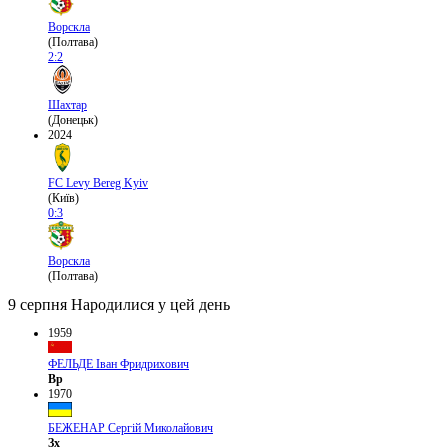
Ворскла
(Полтава)
2:2
Шахтар
(Донецьк)
2024
FC Levy Bereg Kyiv
(Київ)
0:3
Ворскла
(Полтава)
9 серпня
Народилися у цей день
1959
ФЕЛЬДЕ Іван Фридрихович
Вр
1970
БЕЖЕНАР Сергій Миколайович
Зх