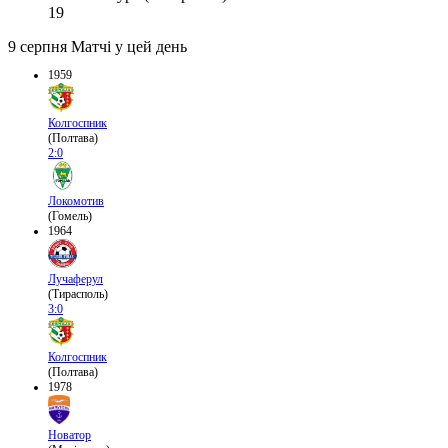
19
9 серпня
Матчі у цей день
1959
Колгоспник
(Полтава)
2:0
Локомотив
(Гомель)
1964
Лучаферул
(Тирасполь)
3:0
Колгоспник
(Полтава)
1978
Новатор