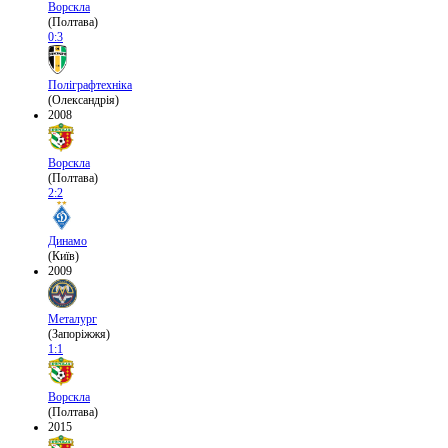
Ворскла
(Полтава)
0:3
Поліграфтехніка
(Олександрія)
2008
Ворскла
(Полтава)
2:2
Динамо
(Київ)
2009
Металург
(Запоріжжя)
1:1
Ворскла
(Полтава)
2015