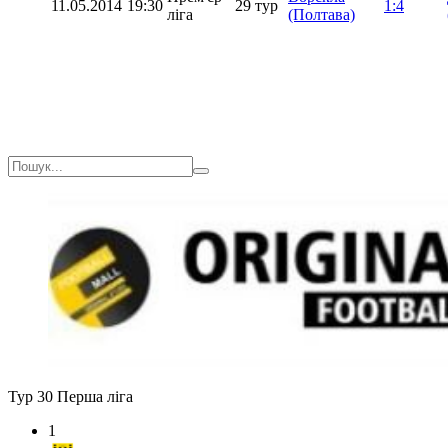
11.05.2014
19:30
29 тур
1:4
ліга
(Полтава)
Тур 30
Перша ліга
1