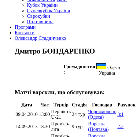
Кубок України
Суперкубок України
Єврокубки
Полтавщина
Програми
Контакти
Олександр Стадниченко
Дмитро БОНДАРЕНКО
Громадянство
Одеса
:
, Україна
Матчі ворскли, що обслуговував:
Дата
Час
Турнір
Стадія
Господар
Рахунок
Першість
Чорноморець
09.04.2010
13:00
24 тур
3:1
U-21
(Одеса)
Прем'єр-
Ворскла
14.09.2013
18:30
9 тур
2:2
ліга
(Полтава)
Прем'єр-
Ворскла