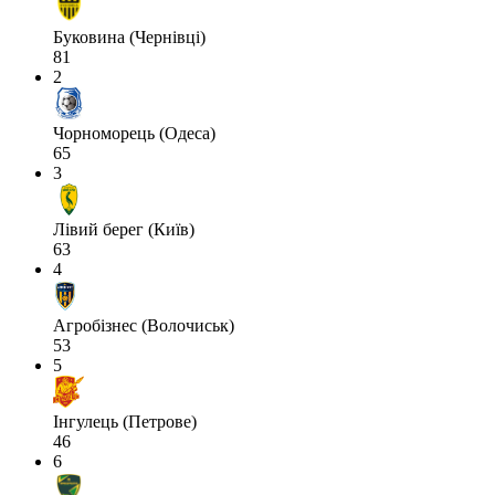
Буковина (Чернівці)
81
2
Чорноморець (Одеса)
65
3
Лівий берег (Київ)
63
4
Агробізнес (Волочиськ)
53
5
Інгулець (Петрове)
46
6