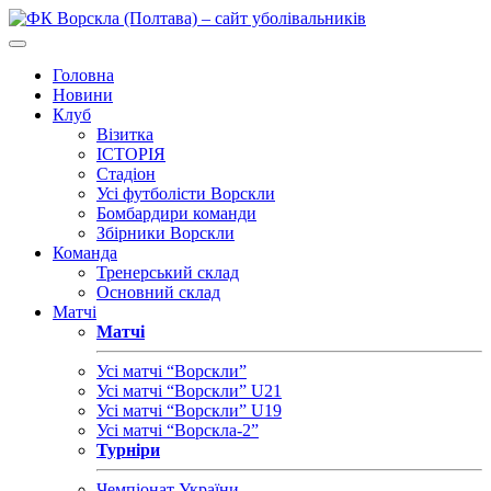
Головна
Новини
Клуб
Візитка
ІСТОРІЯ
Стадіон
Усі футболісти Ворскли
Бомбардири команди
Збірники Ворскли
Команда
Тренерський склад
Основний склад
Матчі
Матчі
Усі матчі “Ворскли”
Усі матчі “Ворскли” U21
Усі матчі “Ворскли” U19
Усі матчі “Ворскла-2”
Турніри
Чемпіонат України