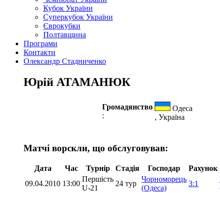
Кубок України
Суперкубок України
Єврокубки
Полтавщина
Програми
Контакти
Олександр Стадниченко
Юрій АТАМАНЮК
Громадянство
Одеса
:
, Україна
Матчі ворскли, що обслуговував:
Дата
Час
Турнір
Стадія
Господар
Рахунок
Першість
Чорноморець
09.04.2010
13:00
24 тур
3:1
U-21
(Одеса)