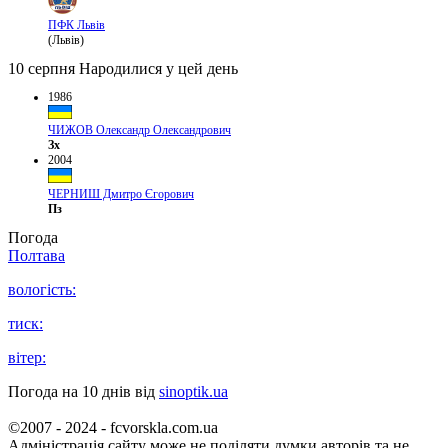
ПФК Львів
(Львів)
10 серпня
Народилися у цей день
1986
ЧИЖОВ Олександр Олександрович
Зх
2004
ЧЕРНИШ Дмитро Єгорович
Пз
Погода
Полтава
вологість:
тиск:
вітер:
Погода на 10 днів від
sinoptik.ua
©2007 - 2024 - fcvorskla.com.ua
Адміністрація сайту може не поділяти думки авторів та не