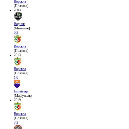
Ворскла
(Полтава)
2003
Водник
(Миколаїв)
0:3
Ворскла
(Полтава)
2013
Ворскла
(Полтава)
1:0
Іллічівець
(Маріуполь)
2019
Ворскла
(Полтава)
3:2