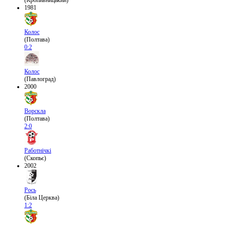
(Кропивницький)
1981
Колос
(Полтава)
0:2
Колос
(Павлоград)
2000
Ворскла
(Полтава)
2:0
Работнічкі
(Скопьє)
2002
Рось
(Біла Церква)
1:2