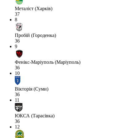
Металіст (Харків)
37
8
Пробій (Городенка)
36
9
Фенікс-Маріуполь (Маріуполь)
36
10
Вікторія (Суми)
36
11
ЮКСА (Тарасівка)
36
12