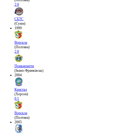
(Полтава)
2:0
СБТС
(Суми)
1999
Ворскла
(Полтава)
2:0
Прикарпаття
(Івано-Франківськ)
2004
Кристал
(Херсон)
0:1
Ворскла
(Полтава)
2005