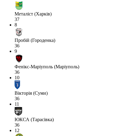
Металіст (Харків)
37
8
Пробій (Городенка)
36
9
Фенікс-Маріуполь (Маріуполь)
36
10
Вікторія (Суми)
36
11
ЮКСА (Тарасівка)
36
12