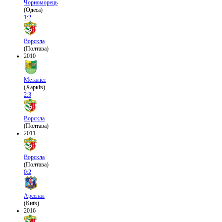
Чорноморець
(Одеса)
1:2
Ворскла
(Полтава)
2010
Металіст
(Харків)
2:3
Ворскла
(Полтава)
2011
Ворскла
(Полтава)
0:2
Арсенал
(Київ)
2016