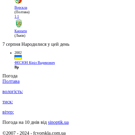
Ворскла
(Полтава)
1:1
Карпати
(Львів)
7 серпня
Народилися у цей день
2002
ФЕСЮН Кіріл Вадимович
Вр
Погода
Полтава
вологість:
тиск:
вітер:
Погода на 10 днів від
sinoptik.ua
©2007 - 2024 - fcvorskla.com.ua