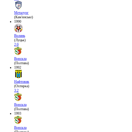
Металург
(Кам'янське)
1990
Волинь
(Луцьк)
2:0
Ворскла
(Полтава)
1992
Нафтовик
(Охтирка)
3:2
Ворскла
(Полтава)
1993
Ворскла