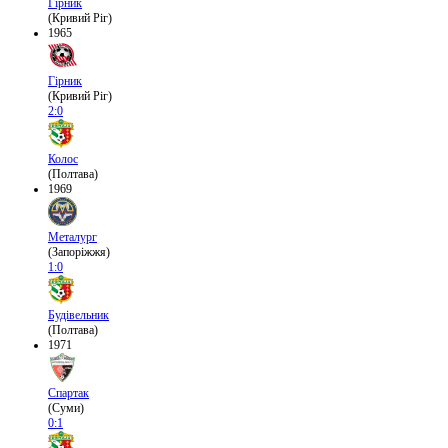
Гірник
(Кривий Ріг)
1965
Гірник
(Кривий Ріг)
2:0
Колос
(Полтава)
1969
Металург
(Запоріжжя)
1:0
Будівельник
(Полтава)
1971
Спартак
(Суми)
0:1