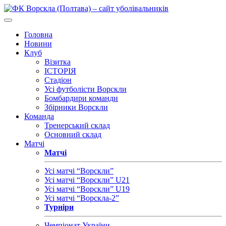
Головна
Новини
Клуб
Візитка
ІСТОРІЯ
Стадіон
Усі футболісти Ворскли
Бомбардири команди
Збірники Ворскли
Команда
Тренерський склад
Основний склад
Матчі
Матчі
Усі матчі “Ворскли”
Усі матчі “Ворскли” U21
Усі матчі “Ворскли” U19
Усі матчі “Ворскла-2”
Турніри
Чемпіонат України