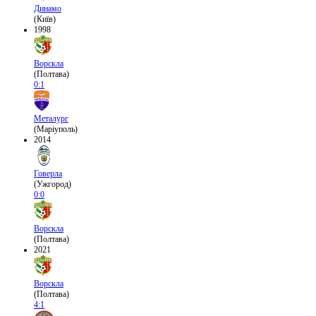
Динамо
(Київ)
1998
Ворскла
(Полтава)
0:1
Металург
(Маріуполь)
2014
Говерла
(Ужгород)
0:0
Ворскла
(Полтава)
2021
Ворскла
(Полтава)
4:1