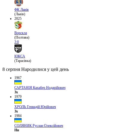
ФК Львів
(Львів)
2025
Ворскла
(Полтава)
3:0
ЮКСА
(Тарасівка)
8 серпня
Народилися у цей день
1967
САРТАНІЯ Кахабер Нодарійович
Зх
1979
ХРОЛЬ Геннадій Юрійович
Зх
1984
СОЛЯНИК Руслан Олексійович
Нп