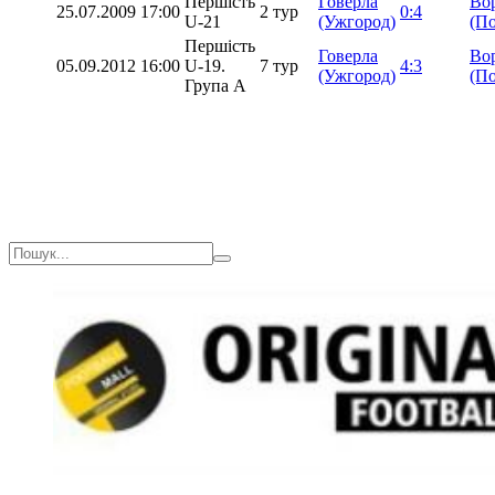
Першість
Говерла
Во
25.07.2009
17:00
2 тур
0:4
U-21
(Ужгород)
(По
Першість
Говерла
Во
05.09.2012
16:00
U-19.
7 тур
4:3
(Ужгород)
(По
Група А