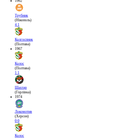
1962
Трубник
(Нікополь)
4:1
Колгоспник
(Полтава)
1967
Колос
(Полтава)
1:1
Шахтар
(Горлівка)
1974
Локомотив
(Херсон)
0:0
Колос