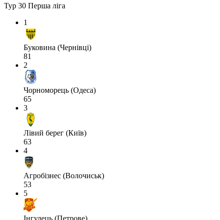
Тур 30
Перша ліга
1
Буковина (Чернівці)
81
2
Чорноморець (Одеса)
65
3
Лівий берег (Київ)
63
4
Агробізнес (Волочиськ)
53
5
Інгулець (Петрове)