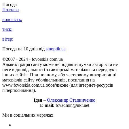
Погода
Полтава
вологість:
тиск:
вітер:
Погода на 10 днів від
sinoptik.ua
©2007 - 2024 - fcvorskla.com.ua
Адміністрація сайту може не поділяти думки авторів та не
несе відповідальності за авторські матеріали та передрук з
інших сайтів. При повному, або частковому використанні
матеріалів сайту уболівальників, посилання на
www.fcvorskla.com.ua обов'язкове (для інтернет-ресурсів
гіперпосилання).
Ідея
–
Олександр Стадниченко
E-mail:
fcvadmin@ukr.net
Ми в соціальних мережах