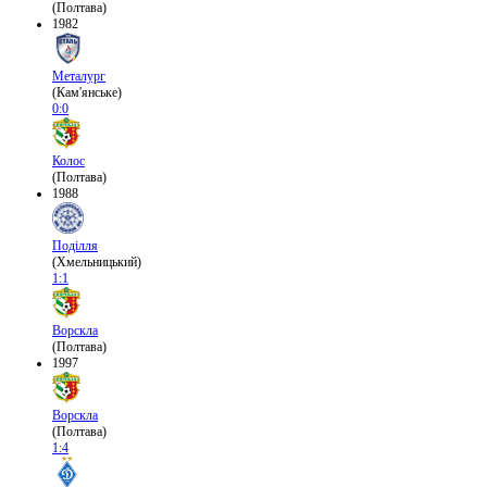
(Полтава)
1982
Металург
(Кам'янське)
0:0
Колос
(Полтава)
1988
Поділля
(Хмельницький)
1:1
Ворскла
(Полтава)
1997
Ворскла
(Полтава)
1:4