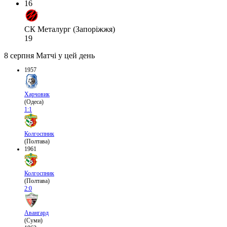
16
СК Металург (Запоріжжя)
19
8 серпня
Матчі у цей день
1957
Харчовик
(Одеса)
1:1
Колгоспник
(Полтава)
1961
Колгоспник
(Полтава)
2:0
Авангард
(Суми)