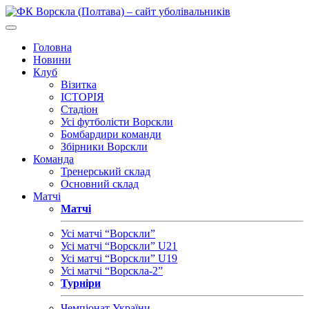
Головна
Новини
Клуб
Візитка
ІСТОРІЯ
Стадіон
Усі футболісти Ворскли
Бомбардири команди
Збірники Ворскли
Команда
Тренерський склад
Основний склад
Матчі
Матчі
Усі матчі “Ворскли”
Усі матчі “Ворскли” U21
Усі матчі “Ворскли” U19
Усі матчі “Ворскла-2”
Турніри
Чемпіонат України