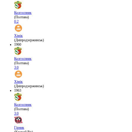
Колгоспник
(Полтава)
0:2
Хімік
(Дніпродзержинськ)
1960
Колгоспник
(Полтава)
3:0
Хімік
(Дніпродзержинськ)
1963
Колгоспник
(Полтава)
3:0
Гірник