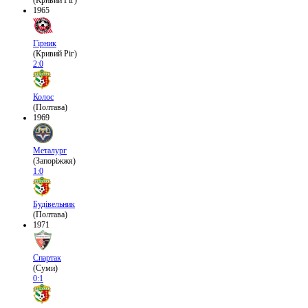
(Кривий Ріг)
1965
Гірник
(Кривий Ріг)
2:0
Колос
(Полтава)
1969
Металург
(Запоріжжя)
1:0
Будівельник
(Полтава)
1971
Спартак
(Суми)
0:1