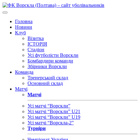
Головна
Новини
Клуб
Візитка
ІСТОРІЯ
Стадіон
Усі футболісти Ворскли
Бомбардири команди
Збірники Ворскли
Команда
Тренерський склад
Основний склад
Матчі
Матчі
Усі матчі “Ворскли”
Усі матчі “Ворскли” U21
Усі матчі “Ворскли” U19
Усі матчі “Ворскла-2”
Турніри
Чемпіонат України