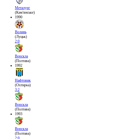
Металург
(Кам'янське)
1990
Волинь
(Луцьк)
2:0
Ворскла
(Полтава)
1992
Нафтовик
(Охтирка)
3:2
Ворскла
(Полтава)
1993
Ворскла
(Полтава)
2:0