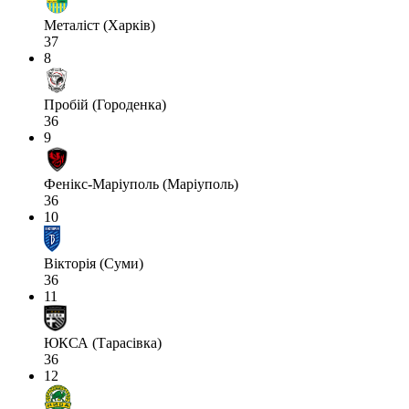
Металіст (Харків)
37
8
Пробій (Городенка)
36
9
Фенікс-Маріуполь (Маріуполь)
36
10
Вікторія (Суми)
36
11
ЮКСА (Тарасівка)
36
12