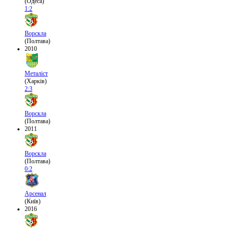
(Одеса)
1:2
Ворскла
(Полтава)
2010
Металіст
(Харків)
2:3
Ворскла
(Полтава)
2011
Ворскла
(Полтава)
0:2
Арсенал
(Київ)
2016