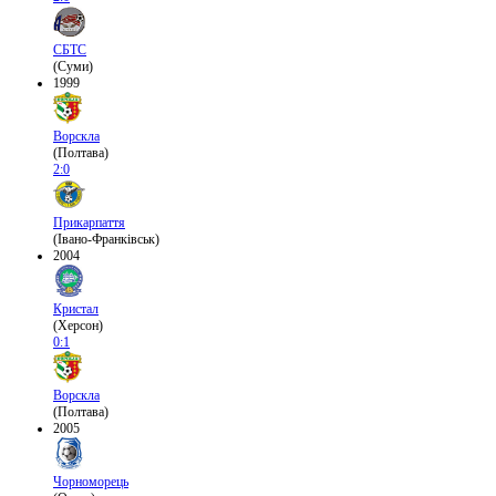
СБТС
(Суми)
1999
Ворскла
(Полтава)
2:0
Прикарпаття
(Івано-Франківськ)
2004
Кристал
(Херсон)
0:1
Ворскла
(Полтава)
2005
Чорноморець