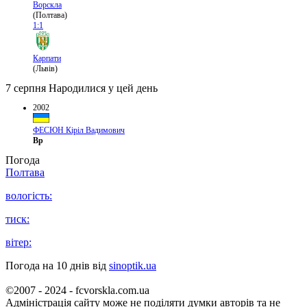
Ворскла
(Полтава)
1:1
Карпати
(Львів)
7 серпня
Народилися у цей день
2002
ФЕСЮН Кіріл Вадимович
Вр
Погода
Полтава
вологість:
тиск:
вітер:
Погода на 10 днів від
sinoptik.ua
©2007 - 2024 - fcvorskla.com.ua
Адміністрація сайту може не поділяти думки авторів та не