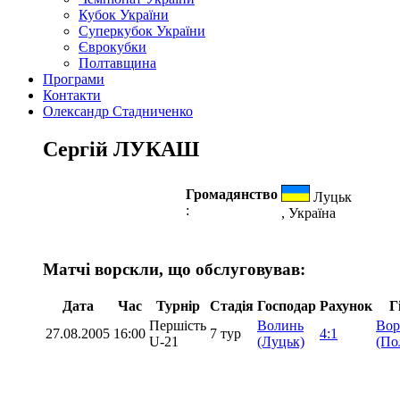
Кубок України
Суперкубок України
Єврокубки
Полтавщина
Програми
Контакти
Олександр Стадниченко
Сергій ЛУКАШ
Громадянство
Луцьк
:
, Україна
Матчі ворскли, що обслуговував:
Дата
Час
Турнір
Стадія
Господар
Рахунок
Г
Першість
Волинь
Вор
27.08.2005
16:00
7 тур
4:1
U-21
(Луцьк)
(По