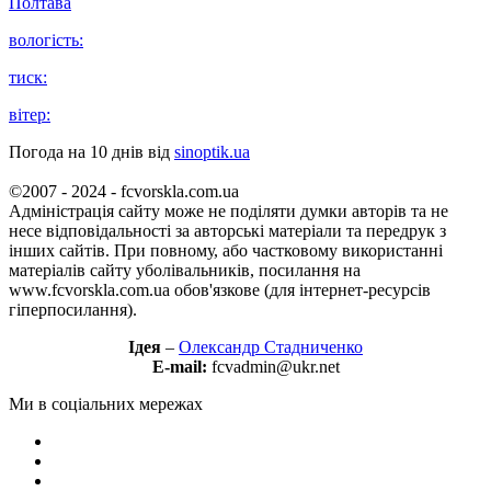
Полтава
вологість:
тиск:
вітер:
Погода на 10 днів від
sinoptik.ua
©2007 - 2024 - fcvorskla.com.ua
Адміністрація сайту може не поділяти думки авторів та не
несе відповідальності за авторські матеріали та передрук з
інших сайтів. При повному, або частковому використанні
матеріалів сайту уболівальників, посилання на
www.fcvorskla.com.ua обов'язкове (для інтернет-ресурсів
гіперпосилання).
Ідея
–
Олександр Стадниченко
E-mail:
fcvadmin@ukr.net
Ми в соціальних мережах