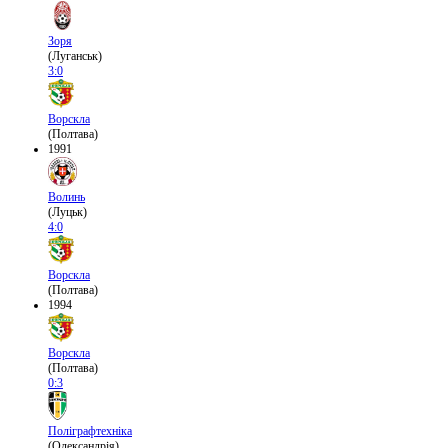
Зоря
(Луганськ)
3:0
Ворскла
(Полтава)
1991
Волинь
(Луцьк)
4:0
Ворскла
(Полтава)
1994
Ворскла
(Полтава)
0:3
Поліграфтехніка
(Олександрія)