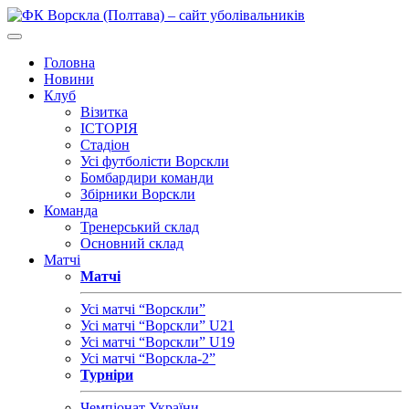
Головна
Новини
Клуб
Візитка
ІСТОРІЯ
Стадіон
Усі футболісти Ворскли
Бомбардири команди
Збірники Ворскли
Команда
Тренерський склад
Основний склад
Матчі
Матчі
Усі матчі “Ворскли”
Усі матчі “Ворскли” U21
Усі матчі “Ворскли” U19
Усі матчі “Ворскла-2”
Турніри
Чемпіонат України