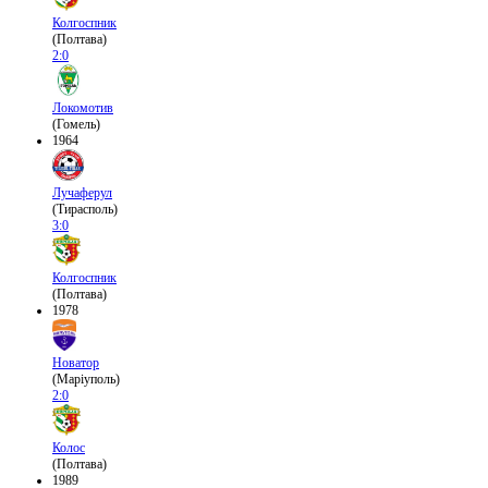
Колгоспник
(Полтава)
2:0
Локомотив
(Гомель)
1964
Лучаферул
(Тирасполь)
3:0
Колгоспник
(Полтава)
1978
Новатор
(Маріуполь)
2:0
Колос
(Полтава)
1989