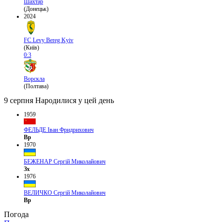
Шахтар
(Донецьк)
2024
FC Levy Bereg Kyiv
(Київ)
0:3
Ворскла
(Полтава)
9 серпня
Народилися у цей день
1959
ФЕЛЬДЕ Іван Фридрихович
Вр
1970
БЕЖЕНАР Сергій Миколайович
Зх
1976
ВЕЛИЧКО Сергій Миколайович
Вр
Погода