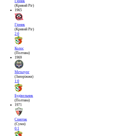
Гірник
(Кривий Ріг)
1965
Гірник
(Кривий Ріг)
2:0
Колос
(Полтава)
1969
Металург
(Запоріжжя)
1:0
Будівельник
(Полтава)
1971
Спартак
(Суми)
0:1