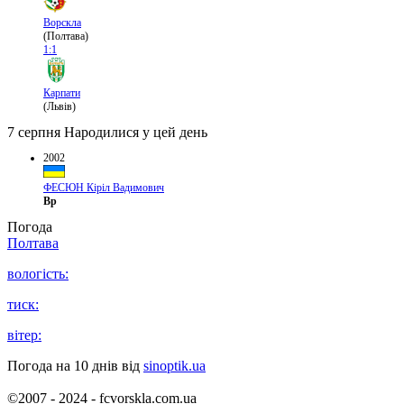
Ворскла
(Полтава)
1:1
Карпати
(Львів)
7 серпня
Народилися у цей день
2002
ФЕСЮН Кіріл Вадимович
Вр
Погода
Полтава
вологість:
тиск:
вітер:
Погода на 10 днів від
sinoptik.ua
©2007 - 2024 - fcvorskla.com.ua