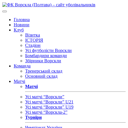
Головна
Новини
Клуб
Візитка
ІСТОРІЯ
Стадіон
Усі футболісти Ворскли
Бомбардири команди
Збірники Ворскли
Команда
Тренерський склад
Основний склад
Матчі
Матчі
Усі матчі “Ворскли”
Усі матчі “Ворскли” U21
Усі матчі “Ворскли” U19
Усі матчі “Ворскла-2”
Турніри
Чемпіонат України