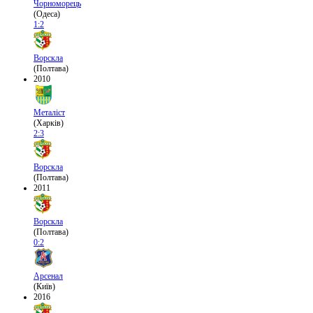
Чорноморець
(Одеса)
1:2
Ворскла
(Полтава)
2010
Металіст
(Харків)
2:3
Ворскла
(Полтава)
2011
Ворскла
(Полтава)
0:2
Арсенал
(Київ)
2016