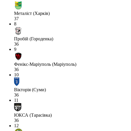
Металіст (Харків)
37
8
Пробій (Городенка)
36
9
Фенікс-Маріуполь (Маріуполь)
36
10
Вікторія (Суми)
36
11
ЮКСА (Тарасівка)
36
12