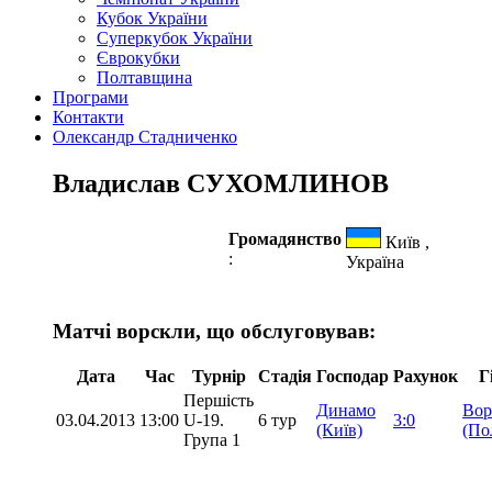
Кубок України
Суперкубок України
Єврокубки
Полтавщина
Програми
Контакти
Олександр Стадниченко
Владислав СУХОМЛИНОВ
Громадянство
Київ ,
:
Україна
Матчі ворскли, що обслуговував:
Дата
Час
Турнір
Стадія
Господар
Рахунок
Г
Першість
Динамо
Вор
03.04.2013
13:00
U-19.
6 тур
3:0
(Київ)
(По
Група 1