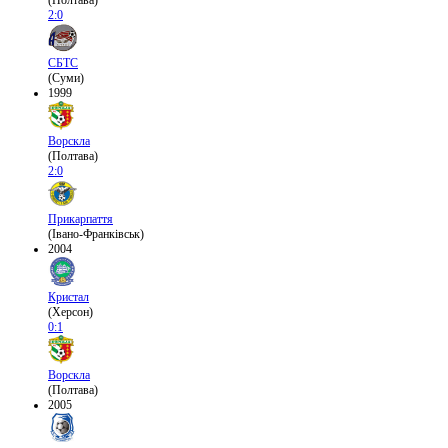
(Полтава)
2:0
СБТС
(Суми)
1999
Ворскла
(Полтава)
2:0
Прикарпаття
(Івано-Франківськ)
2004
Кристал
(Херсон)
0:1
Ворскла
(Полтава)
2005