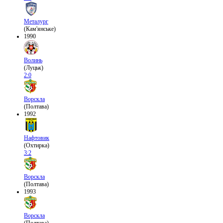
Металург
(Кам'янське)
1990
Волинь
(Луцьк)
2:0
Ворскла
(Полтава)
1992
Нафтовик
(Охтирка)
3:2
Ворскла
(Полтава)
1993
Ворскла