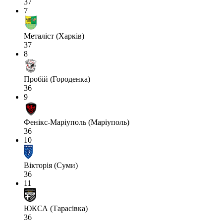
37
7
Металіст (Харків)
37
8
Пробій (Городенка)
36
9
Фенікс-Маріуполь (Маріуполь)
36
10
Вікторія (Суми)
36
11
ЮКСА (Тарасівка)
36