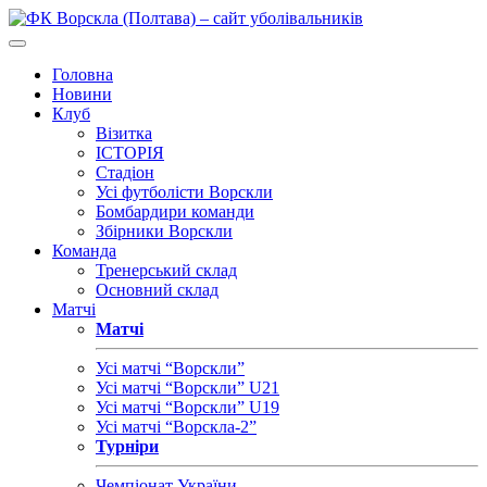
Головна
Новини
Клуб
Візитка
ІСТОРІЯ
Стадіон
Усі футболісти Ворскли
Бомбардири команди
Збірники Ворскли
Команда
Тренерський склад
Основний склад
Матчі
Матчі
Усі матчі “Ворскли”
Усі матчі “Ворскли” U21
Усі матчі “Ворскли” U19
Усі матчі “Ворскла-2”
Турніри
Чемпіонат України