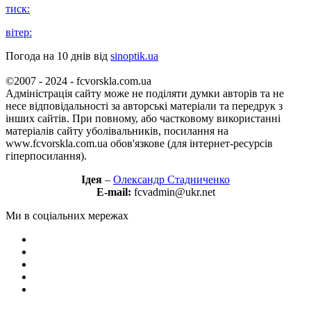
тиск:
вітер:
Погода на 10 днів від
sinoptik.ua
©2007 - 2024 - fcvorskla.com.ua
Адміністрація сайту може не поділяти думки авторів та не
несе відповідальності за авторські матеріали та передрук з
інших сайтів. При повному, або частковому використанні
матеріалів сайту уболівальників, посилання на
www.fcvorskla.com.ua обов'язкове (для інтернет-ресурсів
гіперпосилання).
Ідея
–
Олександр Стадниченко
E-mail:
fcvadmin@ukr.net
Ми в соціальних мережах