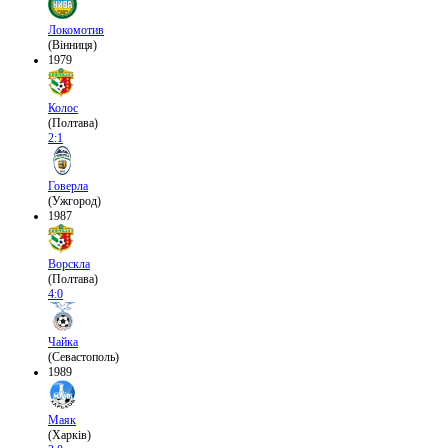
Локомотив
(Вінниця)
1979
Колос
(Полтава)
2:1
Говерла
(Ужгород)
1987
Ворскла
(Полтава)
4:0
Чайка
(Севастополь)
1989
Маяк
(Харків)