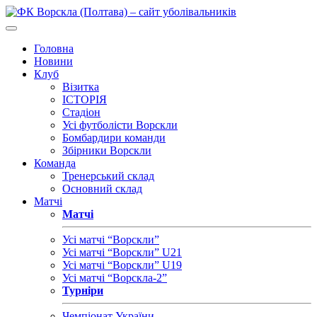
Головна
Новини
Клуб
Візитка
ІСТОРІЯ
Стадіон
Усі футболісти Ворскли
Бомбардири команди
Збірники Ворскли
Команда
Тренерський склад
Основний склад
Матчі
Матчі
Усі матчі “Ворскли”
Усі матчі “Ворскли” U21
Усі матчі “Ворскли” U19
Усі матчі “Ворскла-2”
Турніри
Чемпіонат України