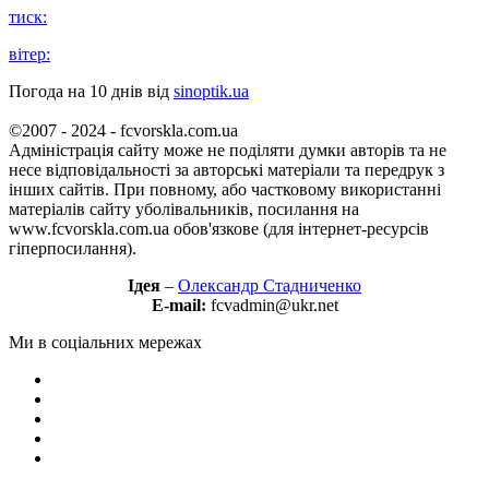
тиск:
вітер:
Погода на 10 днів від
sinoptik.ua
©2007 - 2024 - fcvorskla.com.ua
Адміністрація сайту може не поділяти думки авторів та не
несе відповідальності за авторські матеріали та передрук з
інших сайтів. При повному, або частковому використанні
матеріалів сайту уболівальників, посилання на
www.fcvorskla.com.ua обов'язкове (для інтернет-ресурсів
гіперпосилання).
Ідея
–
Олександр Стадниченко
E-mail:
fcvadmin@ukr.net
Ми в соціальних мережах