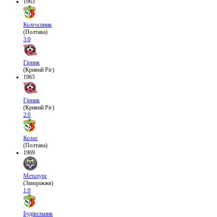
1963
Колгоспник
(Полтава)
3:0
Гірник
(Кривий Ріг)
1965
Гірник
(Кривий Ріг)
2:0
Колос
(Полтава)
1969
Металург
(Запоріжжя)
1:0
Будівельник