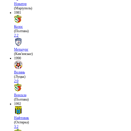
Новатор
(Маріуполь)
1981
Колос
(Полтава)
2:2
Металург
(Кам'янське)
1990
Волинь
(Луцьк)
2:0
Ворскла
(Полтава)
1992
Нафтовик
(Охтирка)
3:2