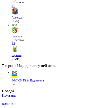
(Полтава)
0:2
Арсенал
(Київ)
2016
Ворскла
(Полтава)
1:1
Карпати
(Львів)
7 серпня
Народилися у цей день
2002
ФЕСЮН Кіріл Вадимович
Вр
Погода
Полтава
вологість: