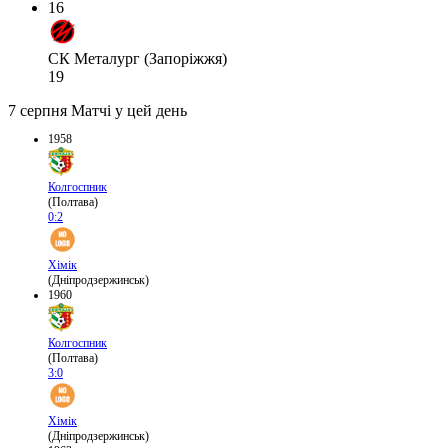
16
СК Металург (Запоріжжя)
19
7 серпня
Матчі у цей день
1958
Колгоспник
(Полтава)
0:2
Хімік
(Дніпродзержинськ)
1960
Колгоспник
(Полтава)
3:0
Хімік
(Дніпродзержинськ)