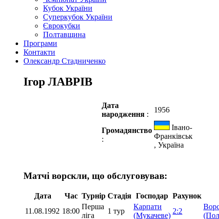
Кубок України
Суперкубок України
Єврокубки
Полтавщина
Програми
Контакти
Олександр Стадниченко
Ігор ЛАВРІВ
Дата
1956
народження
:
Івано-
Громадянство
Франківськ
:
, Україна
Матчі ворскли, що обслуговував:
Дата
Час
Турнір
Стадія
Господар
Рахунок
Перша
Карпати
Вор
11.08.1992
18:00
1 тур
2:2
ліга
(Мукачеве)
(Пол