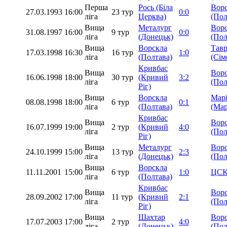
Перша
Рось (Біла
Вор
27.03.1993
16:00
23 тур
0:0
ліга
Церква)
(Пол
Вища
Металург
Вор
31.08.1997
16:00
9 тур
0:0
ліга
(Донецьк)
(Пол
Вища
Ворскла
Тавр
17.03.1998
16:30
16 тур
1:0
ліга
(Полтава)
(Сім
Кривбас
Вища
Вор
16.06.1998
18:00
30 тур
(Кривий
3:2
ліга
(Пол
Ріг)
Вища
Ворскла
Мар
08.08.1998
18:00
6 тур
0:1
ліга
(Полтава)
(Мар
Кривбас
Вища
Вор
16.07.1999
19:00
2 тур
(Кривий
4:0
ліга
(Пол
Ріг)
Вища
Металург
Вор
24.10.1999
15:00
13 тур
2:3
ліга
(Донецьк)
(Пол
Вища
Ворскла
11.11.2001
15:00
6 тур
1:0
ЦСК
ліга
(Полтава)
Кривбас
Вища
Вор
28.09.2002
17:00
11 тур
(Кривий
2:1
ліга
(Пол
Ріг)
Вища
Шахтар
Вор
17.07.2003
17:00
2 тур
4:0
ліга
(Донецьк)
(Пол