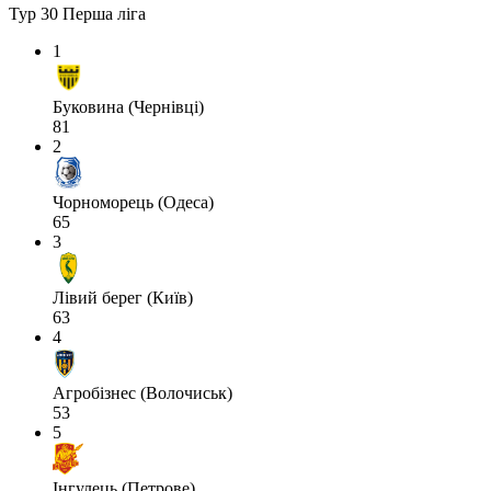
Тур 30
Перша ліга
1
Буковина (Чернівці)
81
2
Чорноморець (Одеса)
65
3
Лівий берег (Київ)
63
4
Агробізнес (Волочиськ)
53
5
Інгулець (Петрове)