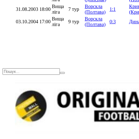
Вища
Ворскла
Кри
31.08.2003
18:00
7 тур
1:1
ліга
(Полтава)
(Кри
Вища
Ворскла
03.10.2004
17:00
9 тур
0:3
Дина
ліга
(Полтава)