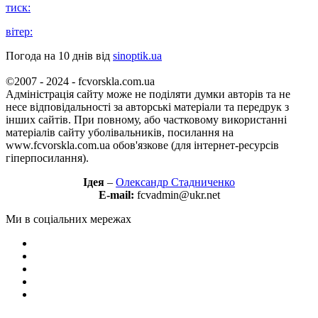
тиск:
вітер:
Погода на 10 днів від
sinoptik.ua
©2007 - 2024 - fcvorskla.com.ua
Адміністрація сайту може не поділяти думки авторів та не
несе відповідальності за авторські матеріали та передрук з
інших сайтів. При повному, або частковому використанні
матеріалів сайту уболівальників, посилання на
www.fcvorskla.com.ua обов'язкове (для інтернет-ресурсів
гіперпосилання).
Ідея
–
Олександр Стадниченко
E-mail:
fcvadmin@ukr.net
Ми в соціальних мережах