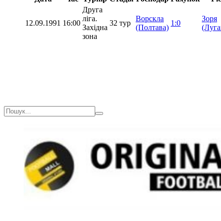
Друга
ліга.
Ворскла
Зоря
12.09.1991
16:00
32 тур
1:0
Західна
(Полтава)
(Луга
зона