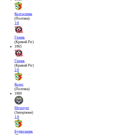
Колгоспник
(Полтава)
3:0
Гірник
(Кривий Ріг)
1965
Гірник
(Кривий Ріг)
2:0
Колос
(Полтава)
1969
Металург
(Запоріжжя)
1:0
Будівельник