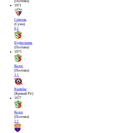
(Полтава)
1971
Спартак
(Суми)
0:1
Будівельник
(Полтава)
1975
Колос
(Полтава)
1:1
Кривбас
(Кривий Ріг)
1977
Колос
(Полтава)
2:1