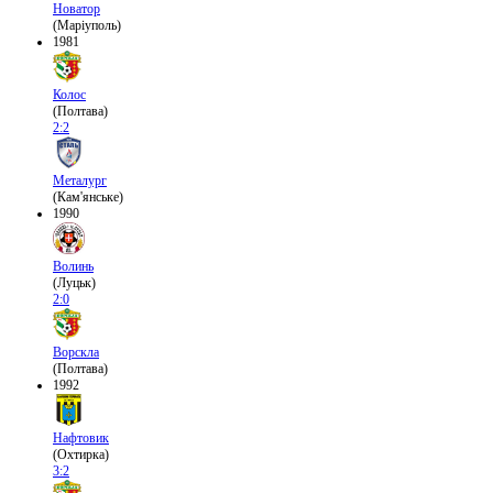
Новатор
(Маріуполь)
1981
Колос
(Полтава)
2:2
Металург
(Кам'янське)
1990
Волинь
(Луцьк)
2:0
Ворскла
(Полтава)
1992
Нафтовик
(Охтирка)
3:2