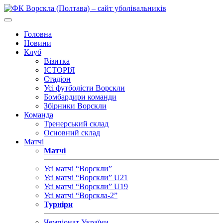
Головна
Новини
Клуб
Візитка
ІСТОРІЯ
Стадіон
Усі футболісти Ворскли
Бомбардири команди
Збірники Ворскли
Команда
Тренерський склад
Основний склад
Матчі
Матчі
Усі матчі “Ворскли”
Усі матчі “Ворскли” U21
Усі матчі “Ворскли” U19
Усі матчі “Ворскла-2”
Турніри
Чемпіонат України