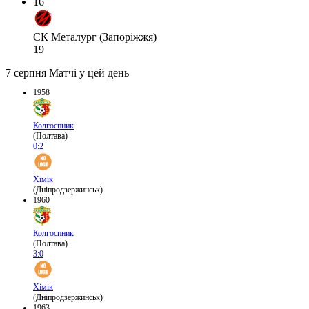
16
СК Металург (Запоріжжя)
19
7 серпня
Матчі у цей день
1958
Колгоспник
(Полтава)
0:2
Хімік
(Дніпродзержинськ)
1960
Колгоспник
(Полтава)
3:0
Хімік
(Дніпродзержинськ)
1963