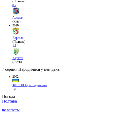
(Полтава)
0:2
Арсенал
(Київ)
2016
Ворскла
(Полтава)
1:1
Карпати
(Львів)
7 серпня
Народилися у цей день
2002
ФЕСЮН Кіріл Вадимович
Вр
Погода
Полтава
вологість: