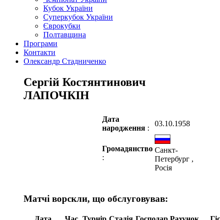
Кубок України
Суперкубок України
Єврокубки
Полтавщина
Програми
Контакти
Олександр Стадниченко
Сергій Костянтинович
ЛАПОЧКІН
Дата
03.10.1958
народження
:
Громадянство
Санкт-
:
Петербург ,
Росія
Матчі ворскли, що обслуговував:
Дата
Час
Турнір
Стадія
Господар
Рахунок
Гі