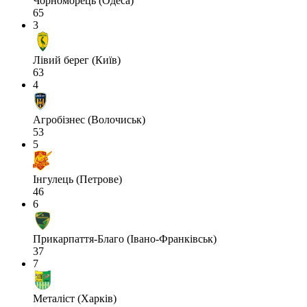
Чорноморець (Одеса)
65
3
Лівий берег (Київ)
63
4
Агробізнес (Волочиськ)
53
5
Інгулець (Петрове)
46
6
Прикарпаття-Благо (Івано-Франківськ)
37
7
Металіст (Харків)