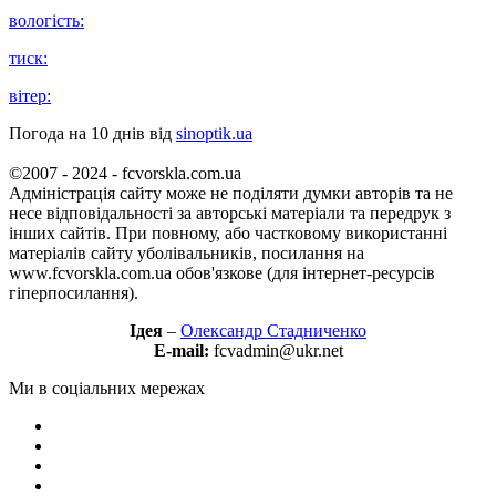
вологість:
тиск:
вітер:
Погода на 10 днів від
sinoptik.ua
©2007 - 2024 - fcvorskla.com.ua
Адміністрація сайту може не поділяти думки авторів та не
несе відповідальності за авторські матеріали та передрук з
інших сайтів. При повному, або частковому використанні
матеріалів сайту уболівальників, посилання на
www.fcvorskla.com.ua обов'язкове (для інтернет-ресурсів
гіперпосилання).
Ідея
–
Олександр Стадниченко
E-mail:
fcvadmin@ukr.net
Ми в соціальних мережах