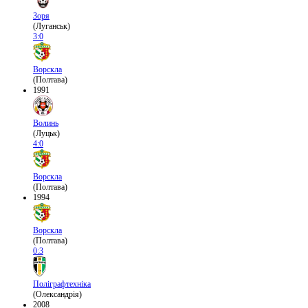
Зоря
(Луганськ)
3:0
Ворскла
(Полтава)
1991
Волинь
(Луцьк)
4:0
Ворскла
(Полтава)
1994
Ворскла
(Полтава)
0:3
Поліграфтехніка
(Олександрія)
2008