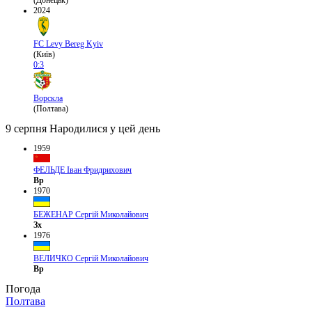
(Донецьк)
2024
FC Levy Bereg Kyiv
(Київ)
0:3
Ворскла
(Полтава)
9 серпня
Народилися у цей день
1959
ФЕЛЬДЕ Іван Фридрихович
Вр
1970
БЕЖЕНАР Сергій Миколайович
Зх
1976
ВЕЛИЧКО Сергій Миколайович
Вр
Погода
Полтава