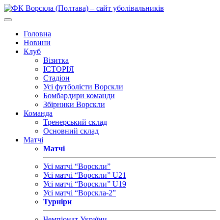
Головна
Новини
Клуб
Візитка
ІСТОРІЯ
Стадіон
Усі футболісти Ворскли
Бомбардири команди
Збірники Ворскли
Команда
Тренерський склад
Основний склад
Матчі
Матчі
Усі матчі “Ворскли”
Усі матчі “Ворскли” U21
Усі матчі “Ворскли” U19
Усі матчі “Ворскла-2”
Турніри
Чемпіонат України