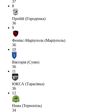
37
8
Пробій (Городенка)
36
9
Фенікс-Маріуполь (Маріуполь)
36
10
Вікторія (Суми)
36
11
ЮКСА (Тарасівка)
36
12
Нива (Тернопіль)
34