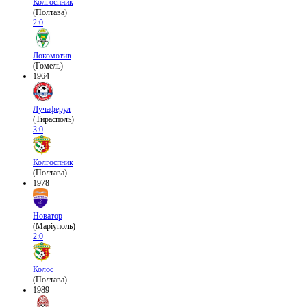
Колгоспник
(Полтава)
2:0
Локомотив
(Гомель)
1964
Лучаферул
(Тирасполь)
3:0
Колгоспник
(Полтава)
1978
Новатор
(Маріуполь)
2:0
Колос
(Полтава)
1989