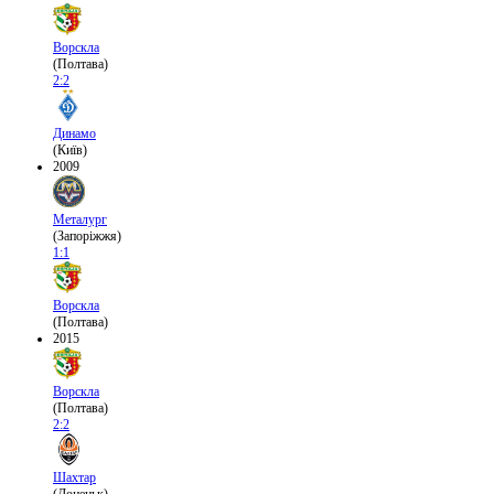
Ворскла
(Полтава)
2:2
Динамо
(Київ)
2009
Металург
(Запоріжжя)
1:1
Ворскла
(Полтава)
2015
Ворскла
(Полтава)
2:2
Шахтар