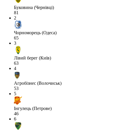
Буковина (Чернівці)
81
2
Чорноморець (Одеса)
65
3
Лівий берег (Київ)
63
4
Агробізнес (Волочиськ)
53
5
Інгулець (Петрове)
46
6