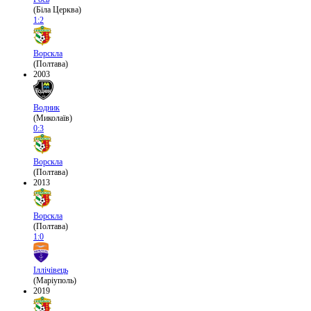
(Біла Церква)
1:2
Ворскла
(Полтава)
2003
Водник
(Миколаїв)
0:3
Ворскла
(Полтава)
2013
Ворскла
(Полтава)
1:0
Іллічівець
(Маріуполь)
2019