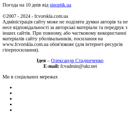
Погода на 10 днів від
sinoptik.ua
©2007 - 2024 - fcvorskla.com.ua
Адміністрація сайту може не поділяти думки авторів та не
несе відповідальності за авторські матеріали та передрук з
інших сайтів. При повному, або частковому використанні
матеріалів сайту уболівальників, посилання на
www.fcvorskla.com.ua обов'язкове (для інтернет-ресурсів
гіперпосилання).
Ідея
–
Олександр Стадниченко
E-mail:
fcvadmin@ukr.net
Ми в соціальних мережах