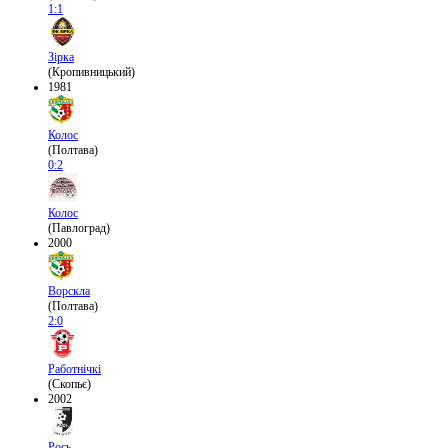
1:1
Зірка
(Кропивницький)
1981
Колос
(Полтава)
0:2
Колос
(Павлоград)
2000
Ворскла
(Полтава)
2:0
Работнічкі
(Скопьє)
2002
Рось