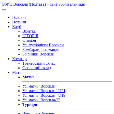
Головна
Новини
Клуб
Візитка
ІСТОРІЯ
Стадіон
Усі футболісти Ворскли
Бомбардири команди
Збірники Ворскли
Команда
Тренерський склад
Основний склад
Матчі
Матчі
Усі матчі “Ворскли”
Усі матчі “Ворскли” U21
Усі матчі “Ворскли” U19
Усі матчі “Ворскла-2”
Турніри
Чемпіонат України