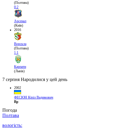
(Полтава)
0:2
Арсенал
(Київ)
2016
Ворскла
(Полтава)
1:1
Карпати
(Львів)
7 серпня
Народилися у цей день
2002
ФЕСЮН Кіріл Вадимович
Вр
Погода
Полтава
вологість: