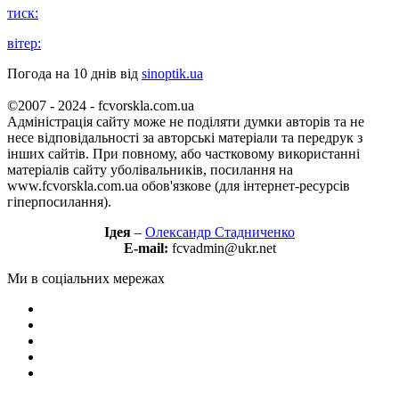
тиск:
вітер:
Погода на 10 днів від
sinoptik.ua
©2007 - 2024 - fcvorskla.com.ua
Адміністрація сайту може не поділяти думки авторів та не
несе відповідальності за авторські матеріали та передрук з
інших сайтів. При повному, або частковому використанні
матеріалів сайту уболівальників, посилання на
www.fcvorskla.com.ua обов'язкове (для інтернет-ресурсів
гіперпосилання).
Ідея
–
Олександр Стадниченко
E-mail:
fcvadmin@ukr.net
Ми в соціальних мережах