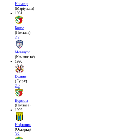
Новатор
(Маріуполь)
1981
Колос
(Полтава)
2:2
Металург
(Кам'янське)
1990
Волинь
(Луцьк)
2:0
Ворскла
(Полтава)
1992
Нафтовик
(Охтирка)
3:2