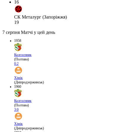
16
СК Металург (Запоріжжя)
19
7 серпня
Матчі у цей день
1958
Колгоспник
(Полтава)
0:2
Хімік
(Дніпродзержинськ)
1960
Колгоспник
(Полтава)
3:0
Хімік
(Дніпродзержинськ)