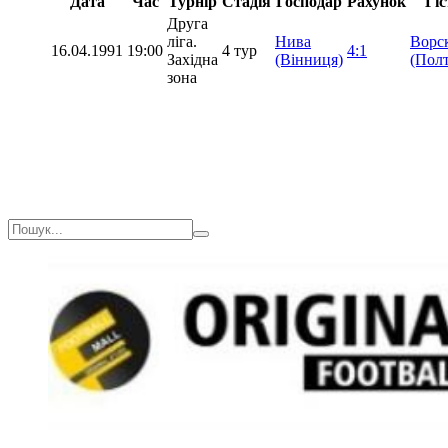
Дата
Час
Турнір
Стадія
Господар
Рахунок
Гіс
Друга
ліга.
Нива
Ворс
16.04.1991
19:00
4 тур
4:1
Західна
(Вінниця)
(Полт
зона