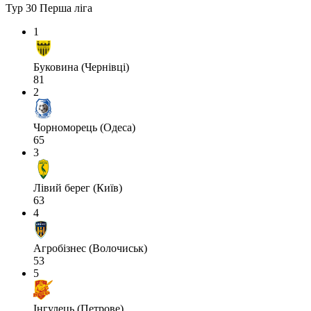
Тур 30
Перша ліга
1
Буковина (Чернівці)
81
2
Чорноморець (Одеса)
65
3
Лівий берег (Київ)
63
4
Агробізнес (Волочиськ)
53
5
Інгулець (Петрове)