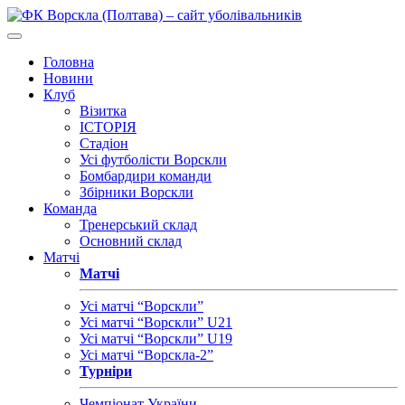
Головна
Новини
Клуб
Візитка
ІСТОРІЯ
Стадіон
Усі футболісти Ворскли
Бомбардири команди
Збірники Ворскли
Команда
Тренерський склад
Основний склад
Матчі
Матчі
Усі матчі “Ворскли”
Усі матчі “Ворскли” U21
Усі матчі “Ворскли” U19
Усі матчі “Ворскла-2”
Турніри
Чемпіонат України