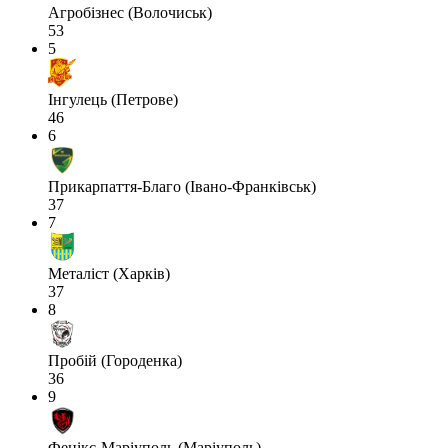
Агробізнес (Волочиськ)
53
5
Інгулець (Петрове)
46
6
Прикарпаття-Благо (Івано-Франківськ)
37
7
Металіст (Харків)
37
8
Пробій (Городенка)
36
9
Фенікс-Маріуполь (Маріуполь)