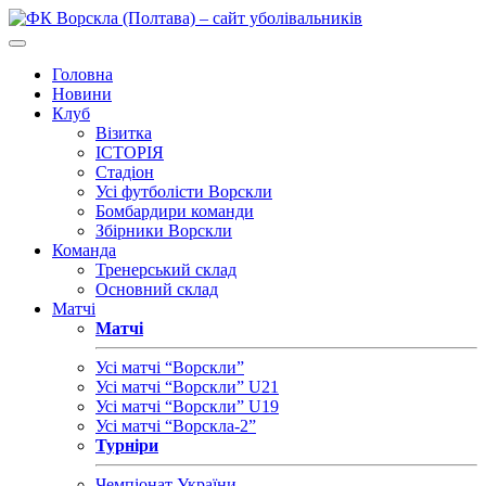
Головна
Новини
Клуб
Візитка
ІСТОРІЯ
Стадіон
Усі футболісти Ворскли
Бомбардири команди
Збірники Ворскли
Команда
Тренерський склад
Основний склад
Матчі
Матчі
Усі матчі “Ворскли”
Усі матчі “Ворскли” U21
Усі матчі “Ворскли” U19
Усі матчі “Ворскла-2”
Турніри
Чемпіонат України