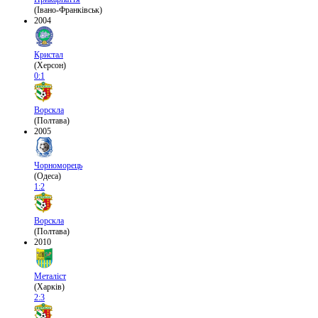
(Івано-Франківськ)
2004
Кристал
(Херсон)
0:1
Ворскла
(Полтава)
2005
Чорноморець
(Одеса)
1:2
Ворскла
(Полтава)
2010
Металіст
(Харків)
2:3