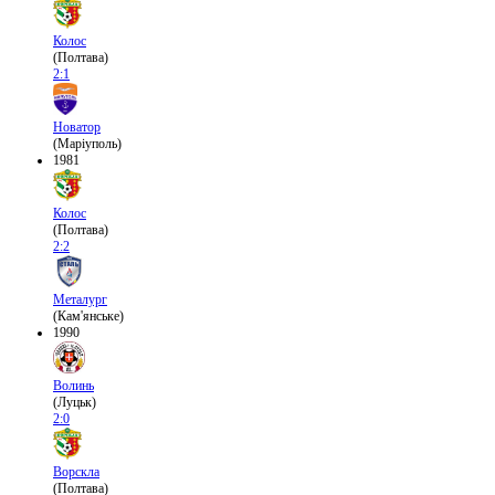
Колос
(Полтава)
2:1
Новатор
(Маріуполь)
1981
Колос
(Полтава)
2:2
Металург
(Кам'янське)
1990
Волинь
(Луцьк)
2:0
Ворскла
(Полтава)