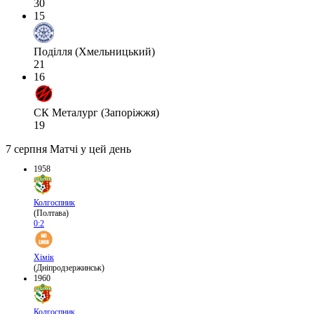
30
15
Поділля (Хмельницький)
21
16
СК Металург (Запоріжжя)
19
7 серпня
Матчі у цей день
1958
Колгоспник
(Полтава)
0:2
Хімік
(Дніпродзержинськ)
1960
Колгоспник