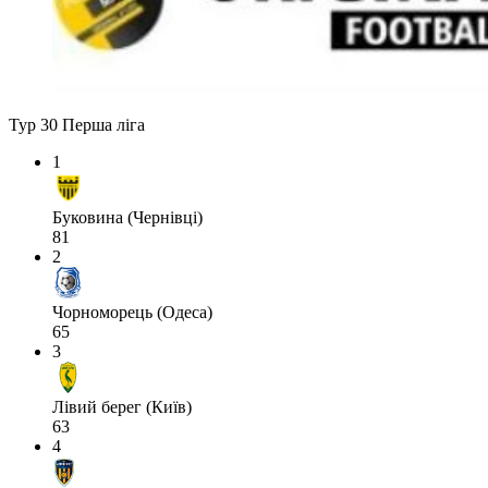
Тур 30
Перша ліга
1
Буковина (Чернівці)
81
2
Чорноморець (Одеса)
65
3
Лівий берег (Київ)
63
4