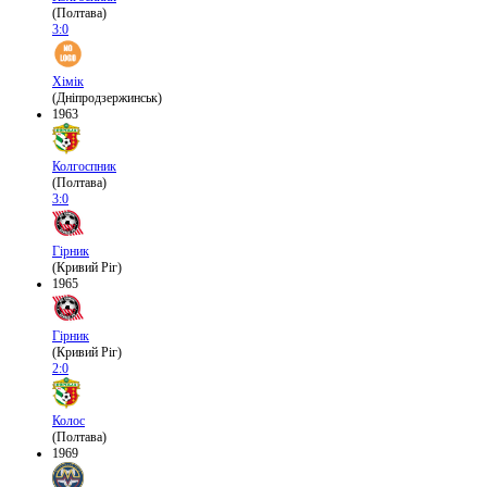
(Полтава)
3:0
Хімік
(Дніпродзержинськ)
1963
Колгоспник
(Полтава)
3:0
Гірник
(Кривий Ріг)
1965
Гірник
(Кривий Ріг)
2:0
Колос
(Полтава)
1969