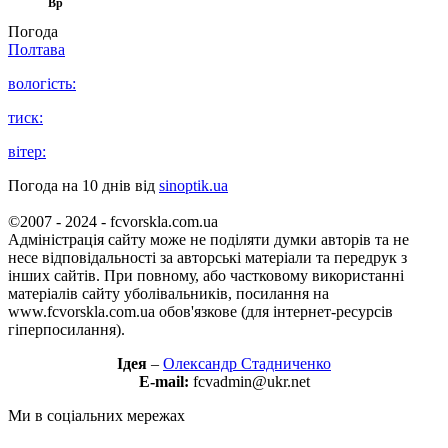
Вр
Погода
Полтава
вологість:
тиск:
вітер:
Погода на 10 днів від
sinoptik.ua
©2007 - 2024 - fcvorskla.com.ua
Адміністрація сайту може не поділяти думки авторів та не
несе відповідальності за авторські матеріали та передрук з
інших сайтів. При повному, або частковому використанні
матеріалів сайту уболівальників, посилання на
www.fcvorskla.com.ua обов'язкове (для інтернет-ресурсів
гіперпосилання).
Ідея
–
Олександр Стадниченко
E-mail:
fcvadmin@ukr.net
Ми в соціальних мережах