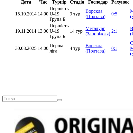
Дата
Час
Турнір
Стадія
Господар
Рахунок
Першість
Ворскла
М
15.10.2014
14:00
U-19.
9 тур
0:5
(Полтава)
(
Група Б
Першість
Металург
В
19.11.2014
13:00
U-19.
14 тур
2:1
(Запоріжжя)
(
Група Б
Перша
Ворскла
30.08.2025
14:00
4 тур
0:1
М
ліга
(Полтава)
(