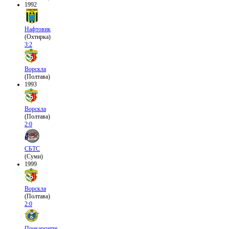
1992
Нафтовик
(Охтирка)
3:2
Ворскла
(Полтава)
1993
Ворскла
(Полтава)
2:0
СБТС
(Суми)
1999
Ворскла
(Полтава)
2:0
Прикарпаття