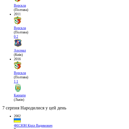
Ворскла
(Полтава)
2011
Ворскла
(Полтава)
0:2
Арсенал
(Київ)
2016
Ворскла
(Полтава)
1:1
Карпати
(Львів)
7 серпня
Народилися у цей день
2002
ФЕСЮН Кіріл Вадимович