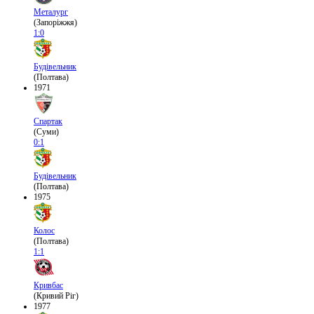
Металург
(Запоріжжя)
1:0
Будівельник
(Полтава)
1971
Спартак
(Суми)
0:1
Будівельник
(Полтава)
1975
Колос
(Полтава)
1:1
Кривбас
(Кривий Ріг)
1977