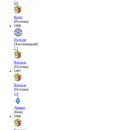
0:0
Колос
(Полтава)
1988
Поділля
(Хмельницький)
1:1
Ворскла
(Полтава)
1997
Ворскла
(Полтава)
1:4
Динамо
(Київ)
1998