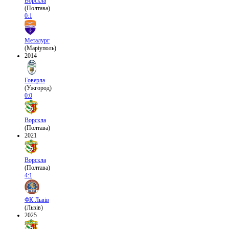
Ворскла
(Полтава)
0:1
Металург
(Маріуполь)
2014
Говерла
(Ужгород)
0:0
Ворскла
(Полтава)
2021
Ворскла
(Полтава)
4:1
ФК Львів
(Львів)
2025