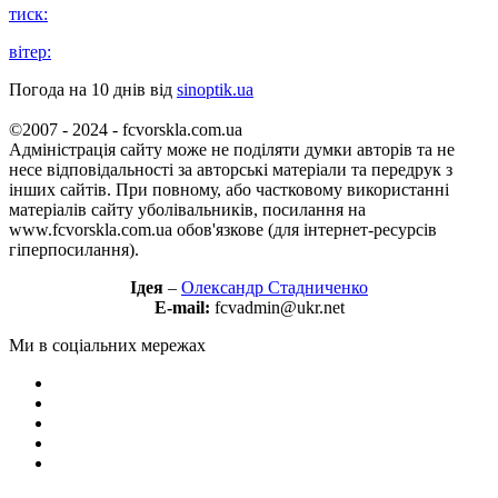
тиск:
вітер:
Погода на 10 днів від
sinoptik.ua
©2007 - 2024 - fcvorskla.com.ua
Адміністрація сайту може не поділяти думки авторів та не
несе відповідальності за авторські матеріали та передрук з
інших сайтів. При повному, або частковому використанні
матеріалів сайту уболівальників, посилання на
www.fcvorskla.com.ua обов'язкове (для інтернет-ресурсів
гіперпосилання).
Ідея
–
Олександр Стадниченко
E-mail:
fcvadmin@ukr.net
Ми в соціальних мережах