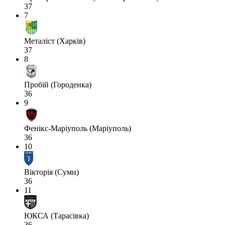
37
7
Металіст (Харків)
37
8
Пробій (Городенка)
36
9
Фенікс-Маріуполь (Маріуполь)
36
10
Вікторія (Суми)
36
11
ЮКСА (Тарасівка)
36