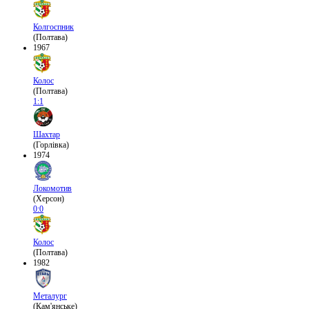
Колгоспник
(Полтава)
1967
Колос
(Полтава)
1:1
Шахтар
(Горлівка)
1974
Локомотив
(Херсон)
0:0
Колос
(Полтава)
1982
Металург
(Кам'янське)