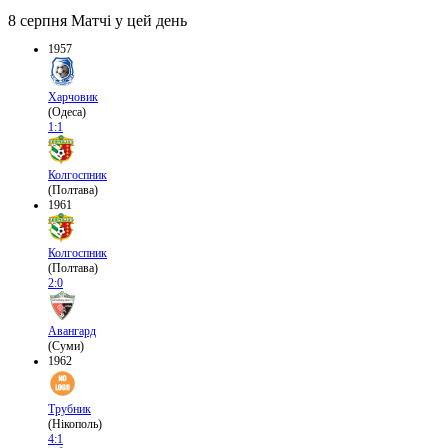
8 серпня
Матчі у цей день
1957
Харчовик
(Одеса)
1:1
Колгоспник
(Полтава)
1961
Колгоспник
(Полтава)
2:0
Авангард
(Суми)
1962
Трубник
(Нікополь)
4:1