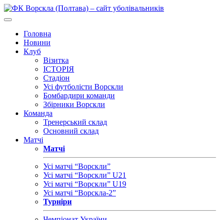
Головна
Новини
Клуб
Візитка
ІСТОРІЯ
Стадіон
Усі футболісти Ворскли
Бомбардири команди
Збірники Ворскли
Команда
Тренерський склад
Основний склад
Матчі
Матчі
Усі матчі “Ворскли”
Усі матчі “Ворскли” U21
Усі матчі “Ворскли” U19
Усі матчі “Ворскла-2”
Турніри
Чемпіонат України