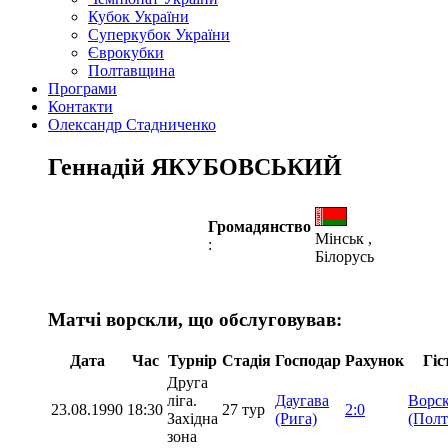
Кубок України
Суперкубок України
Єврокубки
Полтавщина
Програми
Контакти
Олександр Стадниченко
Геннадій ЯКУБОВСЬКИЙ
Громадянство
Мінськ ,
:
Білорусь
Матчі ворскли, що обслуговував:
Дата
Час
Турнір
Стадія
Господар
Рахунок
Гіс
Друга
ліга.
Даугава
Ворс
23.08.1990
18:30
27 тур
2:0
Західна
(Рига)
(Полт
зона