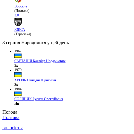
Ворскла
(Полтава)
3:0
ЮКСА
(Тарасівка)
8 серпня
Народилися у цей день
1967
САРТАНІЯ Кахабер Нодарійович
Зх
1979
ХРОЛЬ Геннадій Юрійович
Зх
1984
СОЛЯНИК Руслан Олексійович
Нп
Погода
Полтава
вологість: