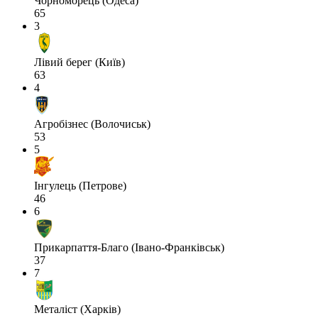
Чорноморець (Одеса)
65
3
Лівий берег (Київ)
63
4
Агробізнес (Волочиськ)
53
5
Інгулець (Петрове)
46
6
Прикарпаття-Благо (Івано-Франківськ)
37
7
Металіст (Харків)