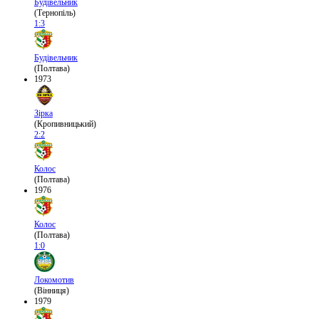
Будівельник
(Тернопіль)
1:3
Будівельник
(Полтава)
1973
Зірка
(Кропивницький)
2:2
Колос
(Полтава)
1976
Колос
(Полтава)
1:0
Локомотив
(Вінниця)
1979