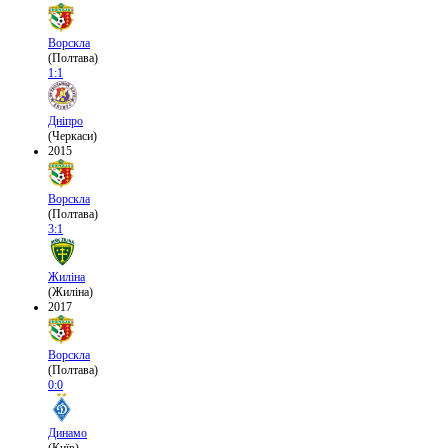
Ворскла
(Полтава)
1:1
Дніпро
(Черкаси)
2015
Ворскла
(Полтава)
3:1
Жиліна
(Жиліна)
2017
Ворскла
(Полтава)
0:0
Динамо