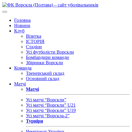
Головна
Новини
Клуб
Візитка
ІСТОРІЯ
Стадіон
Усі футболісти Ворскли
Бомбардири команди
Збірники Ворскли
Команда
Тренерський склад
Основний склад
Матчі
Матчі
Усі матчі “Ворскли”
Усі матчі “Ворскли” U21
Усі матчі “Ворскли” U19
Усі матчі “Ворскла-2”
Турніри
Чемпіонат України