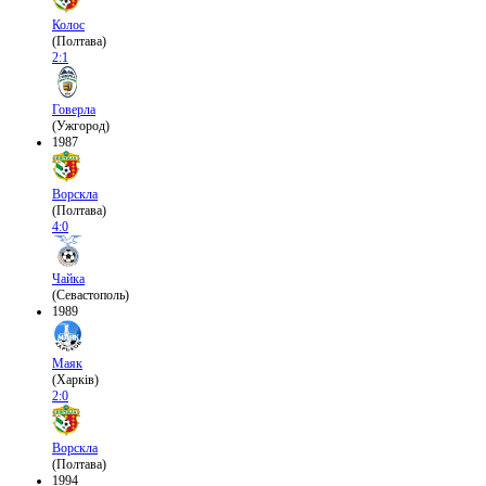
Колос
(Полтава)
2:1
Говерла
(Ужгород)
1987
Ворскла
(Полтава)
4:0
Чайка
(Севастополь)
1989
Маяк
(Харків)
2:0
Ворскла
(Полтава)
1994