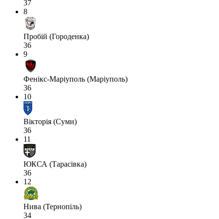
37
8
Пробій (Городенка)
36
9
Фенікс-Маріуполь (Маріуполь)
36
10
Вікторія (Суми)
36
11
ЮКСА (Тарасівка)
36
12
Нива (Тернопіль)
34