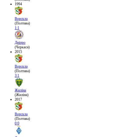
1994
Ворскла
(Полтава)
1:1
Дніпро
(Черкаси)
2015
Ворскла
(Полтава)
3:1
Жиліна
(Жиліна)
2017
Ворскла
(Полтава)
0:0