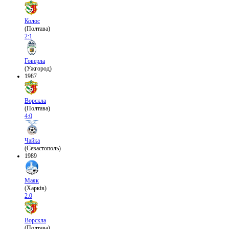
Колос
(Полтава)
2:1
Говерла
(Ужгород)
1987
Ворскла
(Полтава)
4:0
Чайка
(Севастополь)
1989
Маяк
(Харків)
2:0
Ворскла
(Полтава)