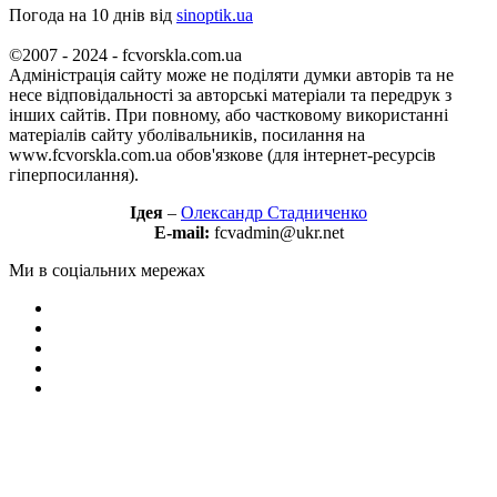
Погода на 10 днів від
sinoptik.ua
©2007 - 2024 - fcvorskla.com.ua
Адміністрація сайту може не поділяти думки авторів та не
несе відповідальності за авторські матеріали та передрук з
інших сайтів. При повному, або частковому використанні
матеріалів сайту уболівальників, посилання на
www.fcvorskla.com.ua обов'язкове (для інтернет-ресурсів
гіперпосилання).
Ідея
–
Олександр Стадниченко
E-mail:
fcvadmin@ukr.net
Ми в соціальних мережах