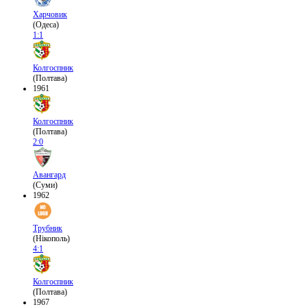
Харчовик
(Одеса)
1:1
Колгоспник
(Полтава)
1961
Колгоспник
(Полтава)
2:0
Авангард
(Суми)
1962
Трубник
(Нікополь)
4:1
Колгоспник
(Полтава)
1967