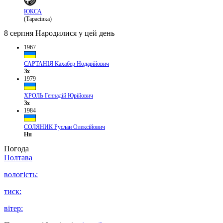
ЮКСА
(Тарасівка)
8 серпня
Народилися у цей день
1967
САРТАНІЯ Кахабер Нодарійович
Зх
1979
ХРОЛЬ Геннадій Юрійович
Зх
1984
СОЛЯНИК Руслан Олексійович
Нп
Погода
Полтава
вологість:
тиск:
вітер: