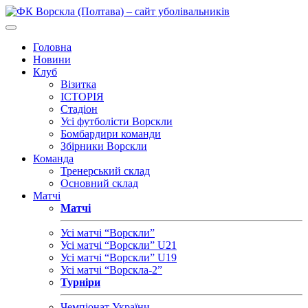
Головна
Новини
Клуб
Візитка
ІСТОРІЯ
Стадіон
Усі футболісти Ворскли
Бомбардири команди
Збірники Ворскли
Команда
Тренерський склад
Основний склад
Матчі
Матчі
Усі матчі “Ворскли”
Усі матчі “Ворскли” U21
Усі матчі “Ворскли” U19
Усі матчі “Ворскла-2”
Турніри
Чемпіонат України