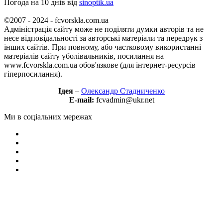
Погода на 10 днів від
sinoptik.ua
©2007 - 2024 - fcvorskla.com.ua
Адміністрація сайту може не поділяти думки авторів та не
несе відповідальності за авторські матеріали та передрук з
інших сайтів. При повному, або частковому використанні
матеріалів сайту уболівальників, посилання на
www.fcvorskla.com.ua обов'язкове (для інтернет-ресурсів
гіперпосилання).
Ідея
–
Олександр Стадниченко
E-mail:
fcvadmin@ukr.net
Ми в соціальних мережах