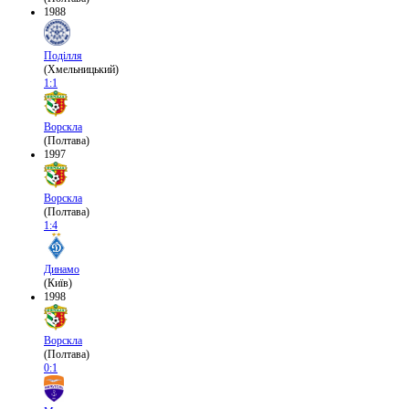
1988
Поділля
(Хмельницький)
1:1
Ворскла
(Полтава)
1997
Ворскла
(Полтава)
1:4
Динамо
(Київ)
1998
Ворскла
(Полтава)
0:1