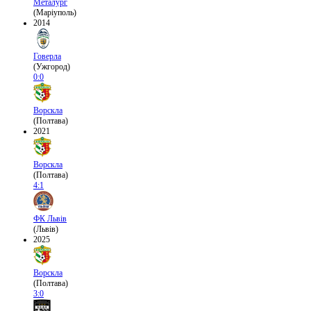
Металург
(Маріуполь)
2014
Говерла
(Ужгород)
0:0
Ворскла
(Полтава)
2021
Ворскла
(Полтава)
4:1
ФК Львів
(Львів)
2025
Ворскла
(Полтава)
3:0