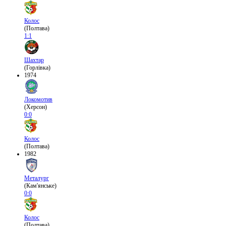
Колос
(Полтава)
1:1
Шахтар
(Горлівка)
1974
Локомотив
(Херсон)
0:0
Колос
(Полтава)
1982
Металург
(Кам'янське)
0:0
Колос
(Полтава)