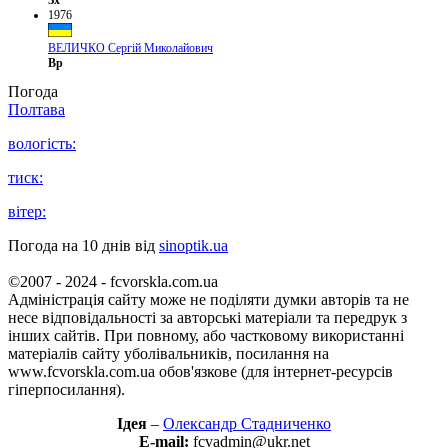
1976
ВЕЛИЧКО Сергій Миколайович
Вр
Погода
Полтава
вологість:
тиск:
вітер:
Погода на 10 днів від
sinoptik.ua
©2007 - 2024 - fcvorskla.com.ua
Адміністрація сайту може не поділяти думки авторів та не
несе відповідальності за авторські матеріали та передрук з
інших сайтів. При повному, або частковому використанні
матеріалів сайту уболівальників, посилання на
www.fcvorskla.com.ua обов'язкове (для інтернет-ресурсів
гіперпосилання).
Ідея
–
Олександр Стадниченко
E-mail:
fcvadmin@ukr.net