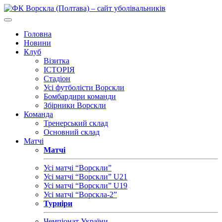
Головна
Новини
Клуб
Візитка
ІСТОРІЯ
Стадіон
Усі футболісти Ворскли
Бомбардири команди
Збірники Ворскли
Команда
Тренерський склад
Основний склад
Матчі
Матчі
Усі матчі “Ворскли”
Усі матчі “Ворскли” U21
Усі матчі “Ворскли” U19
Усі матчі “Ворскла-2”
Турніри
Чемпіонат України