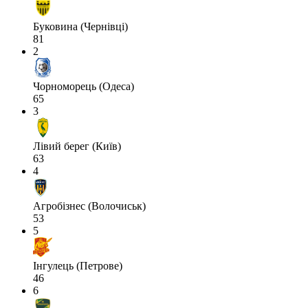
Буковина (Чернівці)
81
2
Чорноморець (Одеса)
65
3
Лівий берег (Київ)
63
4
Агробізнес (Волочиськ)
53
5
Інгулець (Петрове)
46
6