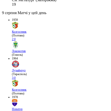
19
9 серпня
Матчі у цей день
1959
Колгоспник
(Полтава)
2:0
Локомотив
(Гомель)
1964
Лучаферул
(Тирасполь)
3:0
Колгоспник
(Полтава)
1978
Новатор