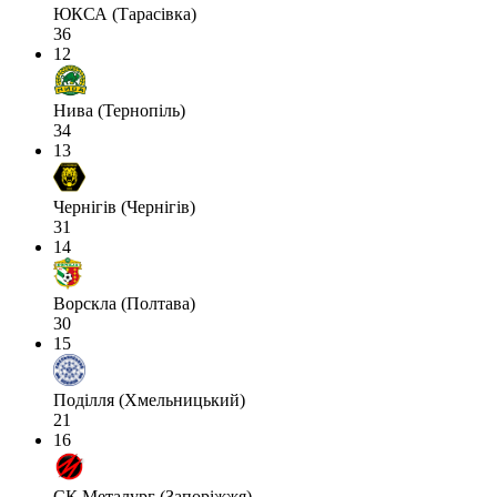
ЮКСА (Тарасівка)
36
12
Нива (Тернопіль)
34
13
Чернігів (Чернігів)
31
14
Ворскла (Полтава)
30
15
Поділля (Хмельницький)
21
16
СК Металург (Запоріжжя)