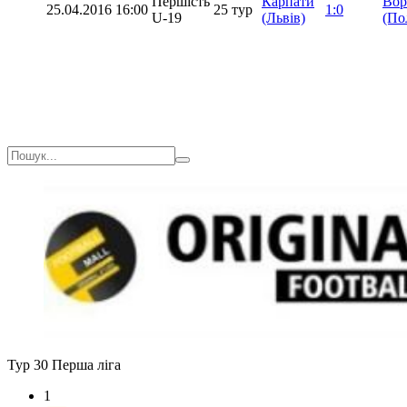
Першість
Карпати
Вор
25.04.2016
16:00
25 тур
1:0
U-19
(Львів)
(По
Тур 30
Перша ліга
1