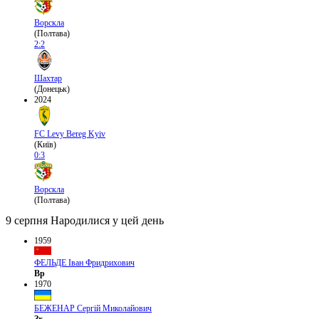
Ворскла
(Полтава)
2:2
Шахтар
(Донецьк)
2024
FC Levy Bereg Kyiv
(Київ)
0:3
Ворскла
(Полтава)
9 серпня
Народилися у цей день
1959
ФЕЛЬДЕ Іван Фридрихович
Вр
1970
БЕЖЕНАР Сергій Миколайович
Зх