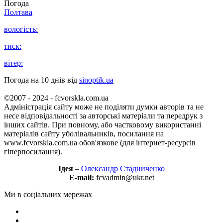
Погода
Полтава
вологість:
тиск:
вітер:
Погода на 10 днів від
sinoptik.ua
©2007 - 2024 - fcvorskla.com.ua
Адміністрація сайту може не поділяти думки авторів та не
несе відповідальності за авторські матеріали та передрук з
інших сайтів. При повному, або частковому використанні
матеріалів сайту уболівальників, посилання на
www.fcvorskla.com.ua обов'язкове (для інтернет-ресурсів
гіперпосилання).
Ідея
–
Олександр Стадниченко
E-mail:
fcvadmin@ukr.net
Ми в соціальних мережах