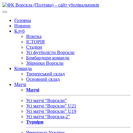
Головна
Новини
Клуб
Візитка
ІСТОРІЯ
Стадіон
Усі футболісти Ворскли
Бомбардири команди
Збірники Ворскли
Команда
Тренерський склад
Основний склад
Матчі
Матчі
Усі матчі “Ворскли”
Усі матчі “Ворскли” U21
Усі матчі “Ворскли” U19
Усі матчі “Ворскла-2”
Турніри
Чемпіонат України