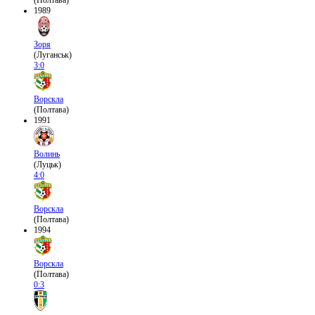
(Полтава)
1989
Зоря
(Луганськ)
3:0
Ворскла
(Полтава)
1991
Волинь
(Луцьк)
4:0
Ворскла
(Полтава)
1994
Ворскла
(Полтава)
0:3