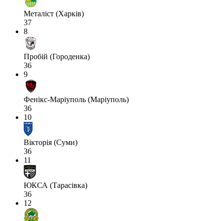
Металіст (Харків)
37
8
Пробій (Городенка)
36
9
Фенікс-Маріуполь (Маріуполь)
36
10
Вікторія (Суми)
36
11
ЮКСА (Тарасівка)
36
12