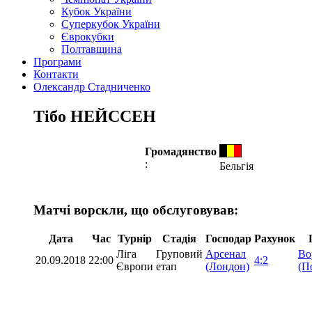
Кубок України
Суперкубок України
Єврокубки
Полтавщина
Програми
Контакти
Олександр Стадниченко
Тібо НЕЙССЕН
Громадянство
:
Бельгія
Матчі ворскли, що обслуговував:
Дата
Час
Турнір
Стадія
Господар
Рахунок
Ліга
Груповий
Арсенал
Во
20.09.2018
22:00
4:2
Європи
етап
(Лондон)
(П