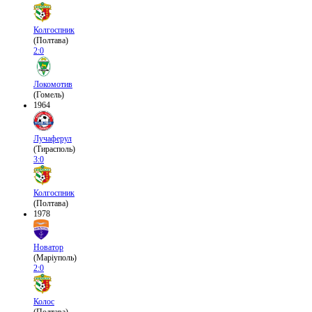
Колгоспник
(Полтава)
2:0
Локомотив
(Гомель)
1964
Лучаферул
(Тирасполь)
3:0
Колгоспник
(Полтава)
1978
Новатор
(Маріуполь)
2:0
Колос