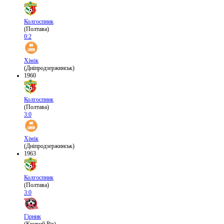
Колгоспник
(Полтава)
0:2
Хімік
(Дніпродзержинськ)
1960
Колгоспник
(Полтава)
3:0
Хімік
(Дніпродзержинськ)
1963
Колгоспник
(Полтава)
3:0
Гірник