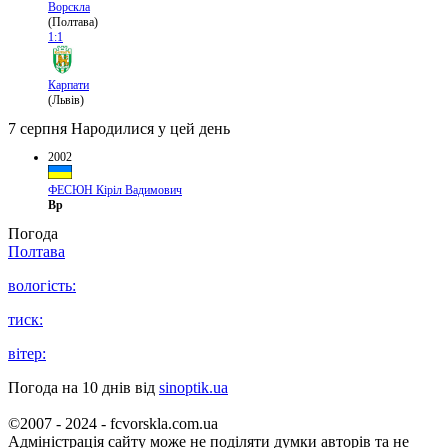
Ворскла
(Полтава)
1:1
Карпати
(Львів)
7 серпня
Народилися у цей день
2002
ФЕСЮН Кіріл Вадимович
Вр
Погода
Полтава
вологість:
тиск:
вітер:
Погода на 10 днів від
sinoptik.ua
©2007 - 2024 - fcvorskla.com.ua
Адміністрація сайту може не поділяти думки авторів та не