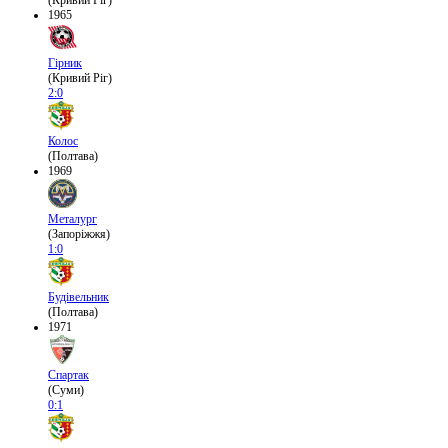
(Кривий Ріг)
1965
Гірник
(Кривий Ріг)
2:0
Колос
(Полтава)
1969
Металург
(Запоріжжя)
1:0
Будівельник
(Полтава)
1971
Спартак
(Суми)
0:1