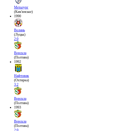
Металург
(Кам'янське)
1990
Волинь
(Луцьк)
2:0
Ворскла
(Полтава)
1992
Нафтовик
(Охтирка)
3:2
Ворскла
(Полтава)
1993
Ворскла
(Полтава)
2:0