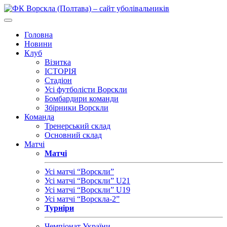
Головна
Новини
Клуб
Візитка
ІСТОРІЯ
Стадіон
Усі футболісти Ворскли
Бомбардири команди
Збірники Ворскли
Команда
Тренерський склад
Основний склад
Матчі
Матчі
Усі матчі “Ворскли”
Усі матчі “Ворскли” U21
Усі матчі “Ворскли” U19
Усі матчі “Ворскла-2”
Турніри
Чемпіонат України