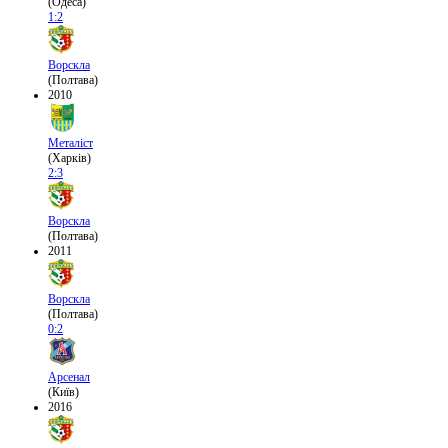
(Одеса)
1:2
Ворскла
(Полтава)
2010
Металіст
(Харків)
2:3
Ворскла
(Полтава)
2011
Ворскла
(Полтава)
0:2
Арсенал
(Київ)
2016