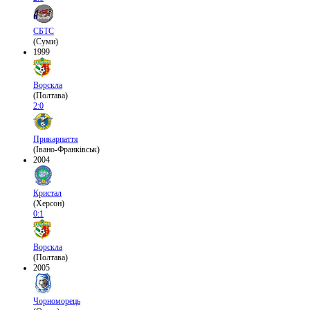
СБТС
(Суми)
1999
Ворскла
(Полтава)
2:0
Прикарпаття
(Івано-Франківськ)
2004
Кристал
(Херсон)
0:1
Ворскла
(Полтава)
2005
Чорноморець