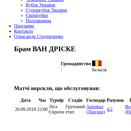
Кубок України
Суперкубок України
Єврокубки
Полтавщина
Програми
Контакти
Олександр Стадниченко
Брам ВАН ДРІСКЕ
Громадянство
:
Бельгія
Матчі ворскли, що обслуговував:
Дата
Час
Турнір
Стадія
Господар
Рахунок
Ліга
Груповий
Арсенал
Во
20.09.2018
22:00
4:2
Європи
етап
(Лондон)
(П