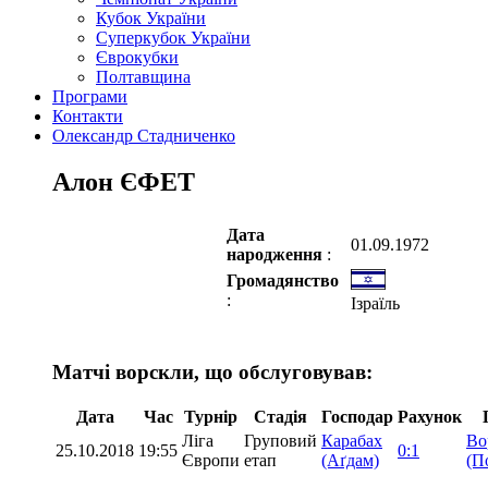
Кубок України
Суперкубок України
Єврокубки
Полтавщина
Програми
Контакти
Олександр Стадниченко
Алон ЄФЕТ
Дата
01.09.1972
народження
:
Громадянство
:
Ізраїль
Матчі ворскли, що обслуговував:
Дата
Час
Турнір
Стадія
Господар
Рахунок
Ліга
Груповий
Карабах
Во
25.10.2018
19:55
0:1
Європи
етап
(Аґдам)
(П