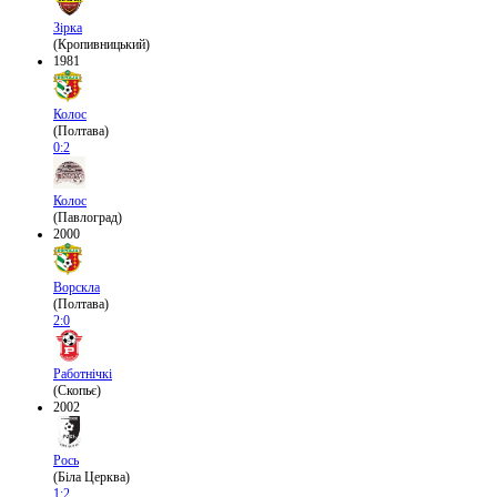
Зірка
(Кропивницький)
1981
Колос
(Полтава)
0:2
Колос
(Павлоград)
2000
Ворскла
(Полтава)
2:0
Работнічкі
(Скопьє)
2002
Рось
(Біла Церква)
1:2