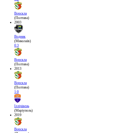
Ворскла
(Полтава)
2003
Водник
(Миколаїв)
0:3
Ворскла
(Полтава)
2013
Ворскла
(Полтава)
1:0
Іллічівець
(Маріуполь)
2019
Ворскла