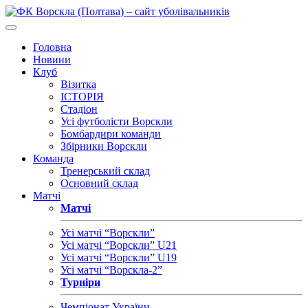
Головна
Новини
Клуб
Візитка
ІСТОРІЯ
Стадіон
Усі футболісти Ворскли
Бомбардири команди
Збірники Ворскли
Команда
Тренерський склад
Основний склад
Матчі
Матчі
Усі матчі “Ворскли”
Усі матчі “Ворскли” U21
Усі матчі “Ворскли” U19
Усі матчі “Ворскла-2”
Турніри
Чемпіонат України