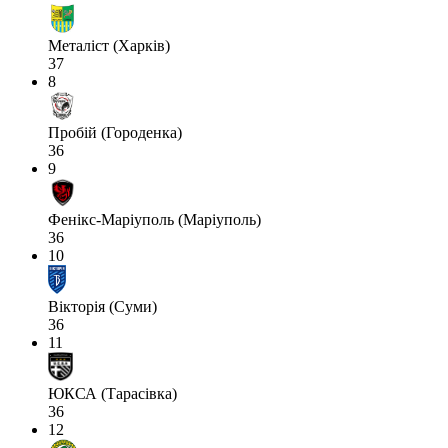
Металіст (Харків)
37
8
Пробій (Городенка)
36
9
Фенікс-Маріуполь (Маріуполь)
36
10
Вікторія (Суми)
36
11
ЮКСА (Тарасівка)
36
12