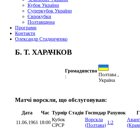
Кубок України
Суперкубок України
Єврокубки
Полтавщина
Програми
Контакти
Олександр Стадниченко
Б. Т. ХАРАЧКОВ
Громадянство
Полтава ,
:
Україна
Матчі ворскли, що обслуговував:
Дата
Час
Турнір
Стадія
Господар
Рахунок
Г
Кубок
Ворскла
Аванг
11.06.1961
18:00
1:2
СРСР
(Полтава)
(Крам