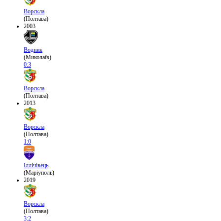
Ворскла
(Полтава)
2003
Водник
(Миколаїв)
0:3
Ворскла
(Полтава)
2013
Ворскла
(Полтава)
1:0
Іллічівець
(Маріуполь)
2019
Ворскла
(Полтава)
3:2