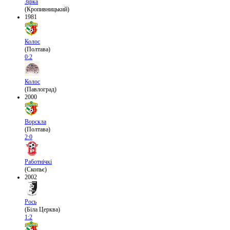
Зірка
(Кропивницький)
1981
Колос
(Полтава)
0:2
Колос
(Павлоград)
2000
Ворскла
(Полтава)
2:0
Работнічкі
(Скопьє)
2002
Рось
(Біла Церква)
1:2