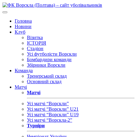
Головна
Новини
Клуб
Візитка
ІСТОРІЯ
Стадіон
Усі футболісти Ворскли
Бомбардири команди
Збірники Ворскли
Команда
Тренерський склад
Основний склад
Матчі
Матчі
Усі матчі “Ворскли”
Усі матчі “Ворскли” U21
Усі матчі “Ворскли” U19
Усі матчі “Ворскла-2”
Турніри
Чемпіонат України