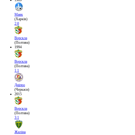
1989
Маяк
(Харків)
2:0
Ворскла
(Полтава)
1994
Ворскла
(Полтава)
1:1
Дніпро
(Черкаси)
2015
Ворскла
(Полтава)
3:1
Жиліна