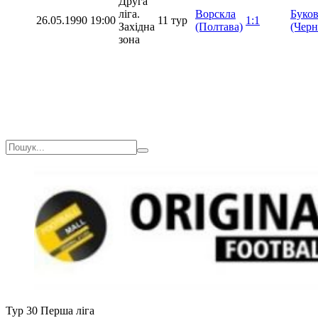
Друга
ліга.
Ворскла
Буко
26.05.1990
19:00
11 тур
1:1
Західна
(Полтава)
(Черн
зона
Тур 30
Перша ліга