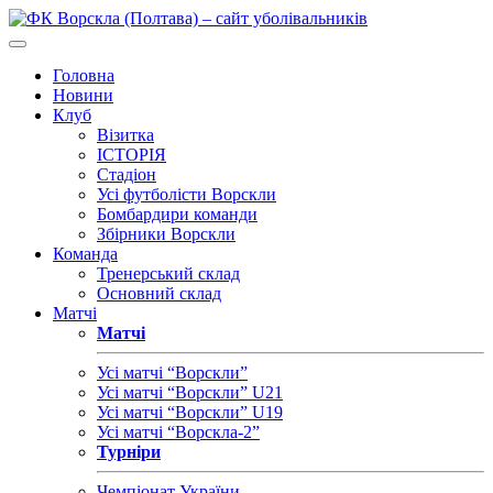
Головна
Новини
Клуб
Візитка
ІСТОРІЯ
Стадіон
Усі футболісти Ворскли
Бомбардири команди
Збірники Ворскли
Команда
Тренерський склад
Основний склад
Матчі
Матчі
Усі матчі “Ворскли”
Усі матчі “Ворскли” U21
Усі матчі “Ворскли” U19
Усі матчі “Ворскла-2”
Турніри
Чемпіонат України