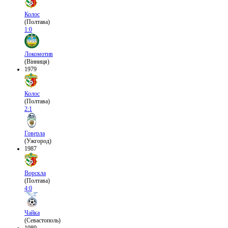
Колос
(Полтава)
1:0
Локомотив
(Вінниця)
1979
Колос
(Полтава)
2:1
Говерла
(Ужгород)
1987
Ворскла
(Полтава)
4:0
Чайка
(Севастополь)