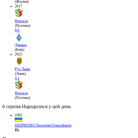
(Жиліна)
2017
Ворскла
(Полтава)
0:0
Динамо
(Київ)
2023
Рух Львів
(Львів)
4:1
Ворскла
(Полтава)
6 серпня
Народилися у цей день
1992
ШЕВЧЕНКО Валентин Олексійович
Пз