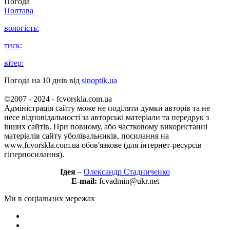
Погода
Полтава
вологість:
тиск:
вітер:
Погода на 10 днів від
sinoptik.ua
©2007 - 2024 - fcvorskla.com.ua
Адміністрація сайту може не поділяти думки авторів та не
несе відповідальності за авторські матеріали та передрук з
інших сайтів. При повному, або частковому використанні
матеріалів сайту уболівальників, посилання на
www.fcvorskla.com.ua обов'язкове (для інтернет-ресурсів
гіперпосилання).
Ідея
–
Олександр Стадниченко
E-mail:
fcvadmin@ukr.net
Ми в соціальних мережах